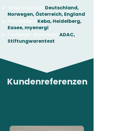
Made in Europa
:
Deutschland,
Norwegen, Österreich, England
Top Marken
:
Keba, Heidelberg,
Easee, myenergi
Testsieger Wallboxen
:
ADAC,
Stiftungwarentest
Kundenreferenzen
Passende Lösung für Vorreiter
Easee Home in
Mehrfamilienhaus