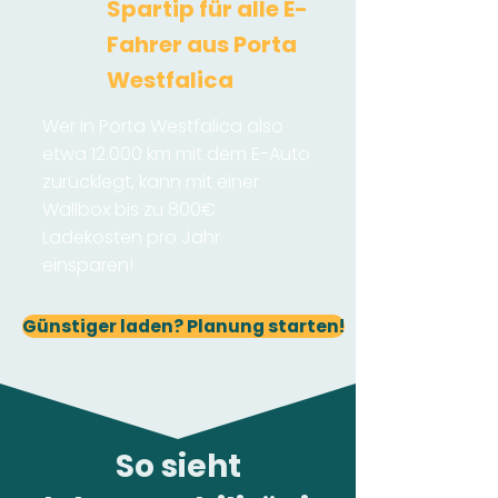
Spartip für alle E-
Fahrer aus Porta
Westfalica
Wer in Porta Westfalica also
etwa 12.000 km mit dem E-Auto
zurücklegt, kann mit einer
Wallbox bis zu 800€
Ladekosten pro Jahr
einsparen!
Günstiger laden? Planung starten!
So sieht