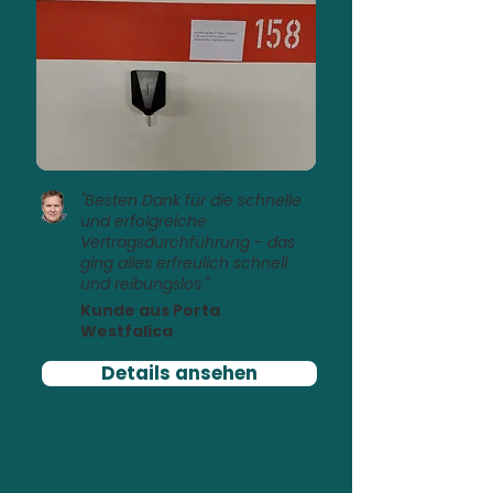
"Besten Dank für die schnelle
und erfolgreiche
Vertragsdurchführung - das
ging alles erfreulich schnell
und reibungslos."
Kunde aus Porta
Westfalica
Details ansehen
Laden mit PV-Überschuss
PV-Rendite optimiert mit