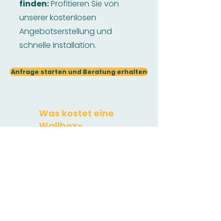
finden:
Profitieren Sie von
unserer kostenlosen
Angebotserstellung und
schnelle Installation.
Anfrage starten und Beratung erhalten
Was kostet eine
Wallbox-
Installation?
Wallbox:
Rechnen Sie je nach
Modell zwischen 400 Euro und
1.500 Euro.
​Installationskosten:
Dies hängt
stark von den Gegebenheiten