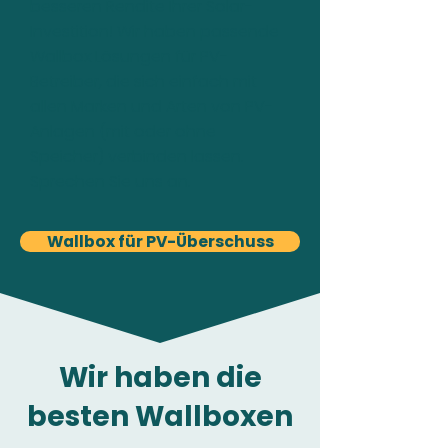
besseren Rendite Ihrer Solar-
Investition! Wir haben passende
Wallbox Lösungen für PV-
Betreiber, die sich einfach mit
allen Marken und Arten von PV-
Anlagen (mit oder ohne
Speicher) verbinden lassen.
Sprechen Sie uns an.
Wallbox für PV-Überschuss
Wir haben die
besten Wallboxen