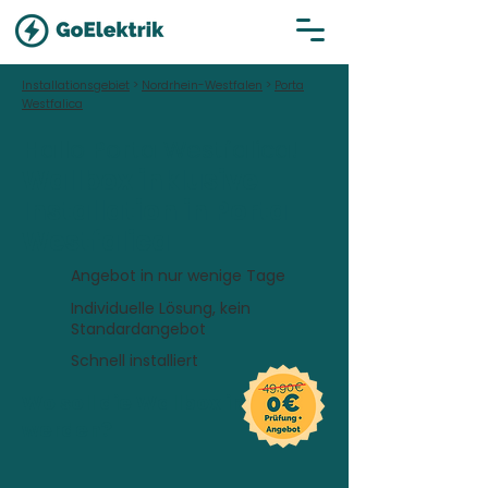
Installationsgebiet
>
Nordrhein-Westfalen
>
Porta
Westfalica
Hallo Porta Westfalica!
Wallbox inklusive
Installation in Porta
Westfalica
Angebot in nur wenige Tage
Individuelle Lösung, kein
Standardangebot
Schnell installiert
Wo soll die Wallbox installiert
werden?