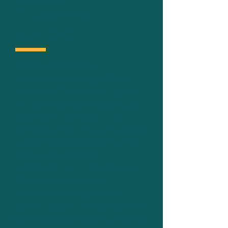
Mit Sonne
tanken?
Keine ausreichende
Sonneneinstrahlung in Porta
Westfalica ? Das ist nicht ganz
richtig! Porta Westfalica verfügt
durchschnittlich über 1717,0
Sonnenstunden pro Jahr, was es
zu einem geeigneten Ort für die
Installation einer Solar-
Ladestation für Ihr Elektroauto
macht. Nutzen Sie Ihre
Photovoltaikanlage, um Ihr E-
Auto zu laden und profitieren Sie
von niedrigeren Kosten und einer