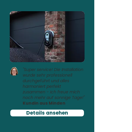
Zappi
"Super service! Die Installation
wurde sehr professionell
durchgeführt und alles
harmoniert perfekt
zusammen - Ich freue mich
noch mehr auf sonnige Tage!"
Kundin aus Minden
Details ansehen