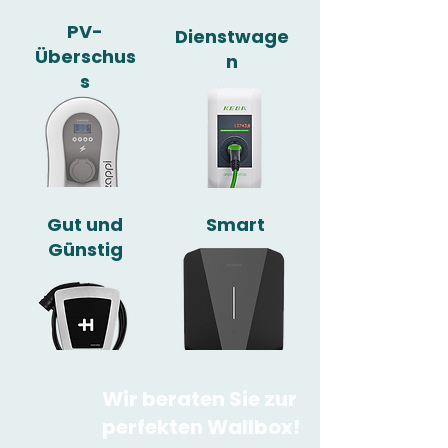
PV-
Dienstwage
Überschus
n
s
Gut und
Smart
Günstig
Wir beraten Sie zur
perfekten Wallbox!