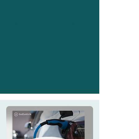
222
Öffentliche Ladestationen
32,4
E-Autos pro Ladepunkt