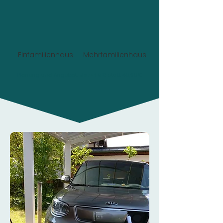
Einfamilienhaus
Mehrfamilienhaus
Planung und Angebot:
Jetzt 0€
statt 49,90€