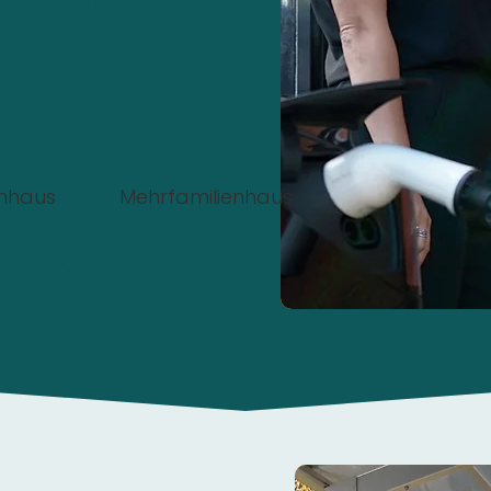
 installiert werden?
enhaus
Mehrfamilienhaus
nd Angebot:
Jetzt 0€
statt 49,90€