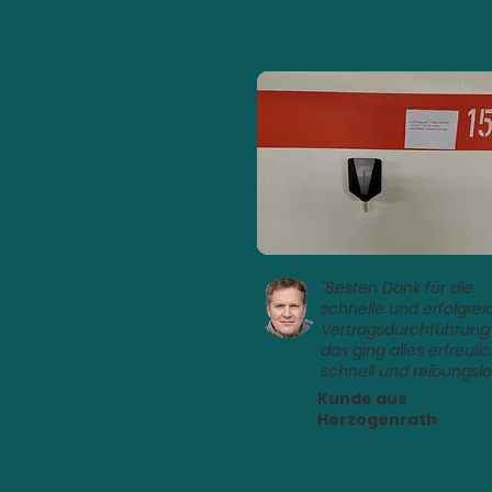
Easee Home in
Mehrfamilienha
"Besten Dank für die
schnelle und erfolgrei
Vertragsdurchführung
das ging alles erfreuli
schnell und reibungslo
Kunde aus
Herzogenrath