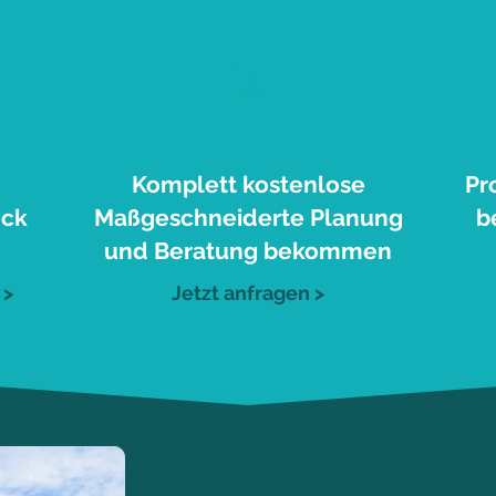
2
Komplett kostenlose
Pr
eck
Maßgeschneiderte Planung
b
und Beratung bekommen
 >
Jetzt anfragen >
PV-Überschuss in Herzo