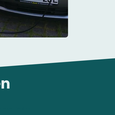
en
stwagen-Wallbox