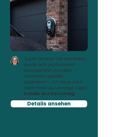
"Super service! Die Installation
wurde sehr professionell
durchgeführt und alles
harmoniert perfekt
zusammen - Ich freue mich
noch mehr auf sonnige Tage!"
Kundin aus Derschlag
Details ansehen
Dienstwagen-Wallbox
Einfache Abrechnung