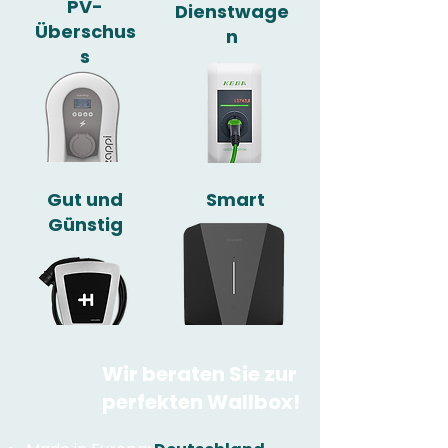
PV-
Dienstwage
Überschus
n
s
Gut und
Smart
Günstig
Wir beraten Sie zur
perfekten Wallbox!