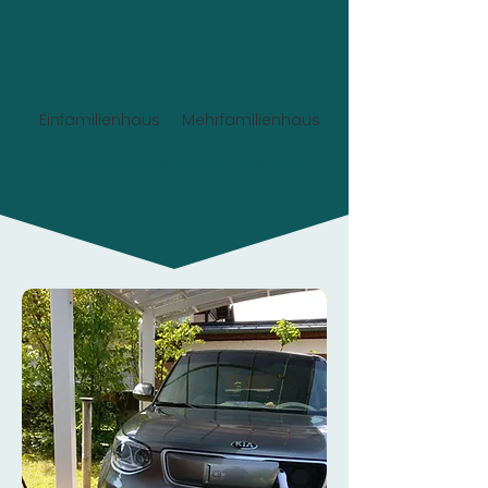
Einfamilienhaus
Mehrfamilienhaus
Planung und Angebot:
Jetzt 0€
statt 49,90€