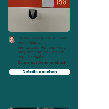
"Besten Dank für die schnelle
und erfolgreiche
Vertragsdurchführung - das
ging alles erfreulich schnell
und reibungslos."
Kunde aus Gummersbach
Details ansehen
Laden mit PV-Überschuss
PV-Rendite optimiert mit
Zappi