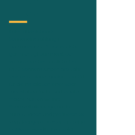
Mit Sonne
tanken?
Keine ausreichende
Sonneneinstrahlung in
Gummersbach ? Das ist nicht
ganz richtig! Gummersbach
verfügt durchschnittlich über
1717,0 Sonnenstunden pro Jahr,
was es zu einem geeigneten Ort
für die Installation einer Solar-
Ladestation für Ihr Elektroauto
macht. Nutzen Sie Ihre
Photovoltaikanlage, um Ihr E-
Auto zu laden und profitieren Sie
von niedrigeren Kosten und einer
besseren Rendite Ihrer Solar-