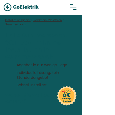
Installationsgebiet
>
Nordrhein-Westfalen
>
Gummersbach
Hallo Gummersbach!
Wallbox inklusive
Installation in
Gummersbach
Angebot in nur wenige Tage
Individuelle Lösung, kein
Standardangebot
Schnell installiert
Wo soll die Wallbox installiert
werden?