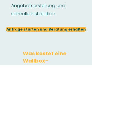
Angebotserstellung und
schnelle Installation.
Anfrage starten und Beratung erhalten
Was kostet eine
Wallbox-
Installation?
Wallbox:
Rechnen Sie je nach
Modell zwischen 400 Euro und
1.500 Euro.
​Installationskosten:
Dies hängt
stark von den Gegebenheiten
vor Ort ab. Sie liegen bei ca. 700
Euro bis zu 2.500 Euro.