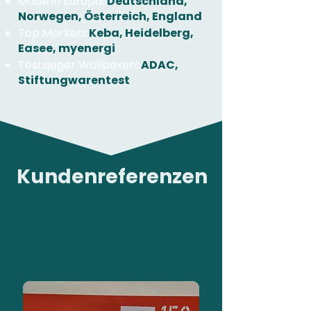
Made in Europa
:
Deutschland,
Norwegen, Österreich, England
Top Marken
:
Keba, Heidelberg,
Easee, myenergi
Testsieger Wallboxen
:
ADAC,
Stiftungwarentest
Kundenreferenzen
Passende Lösung für Vorreiter
Easee Home in
Mehrfamilienhaus