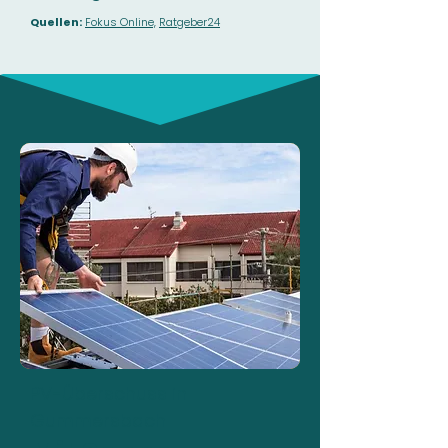
Quellen:
Fokus Online,
Ratgeber24
PV-Überschuss in
Gummersbach