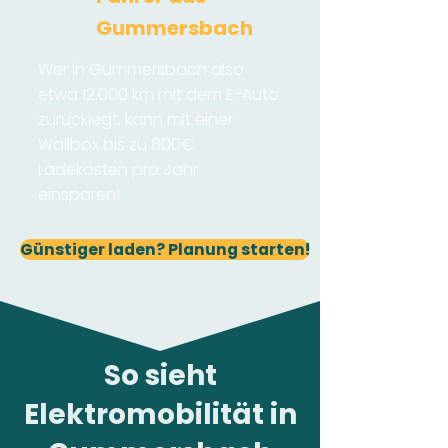
Gummersbach
Wer in Gummersbach also
etwa 12.000 km mit dem E-Auto
zurücklegt, kann mit einer
Wallbox bis zu 800€
Ladekosten pro Jahr
einsparen!
Günstiger laden? Planung starten!
So sieht
Elektromobilität in