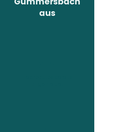
Gummersbach
aus
6.67
Elektroautos bereits
angemeldet
140