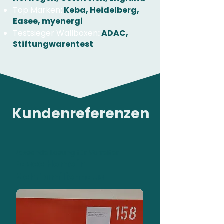
Top Marken
:
Keba, Heidelberg,
Easee, myenergi
Testsieger Wallboxen
:
ADAC,
Stiftungwarentest
Kundenreferenzen
Passende Lösung für Vorreiter
Easee Home in
Mehrfamilienhaus