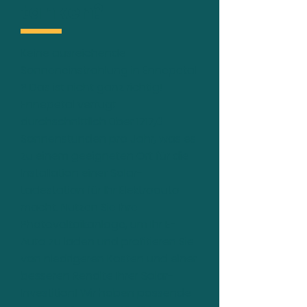
tanken?
Keine ausreichende
Sonneneinstrahlung in Ennepetal
? Das ist nicht ganz richtig!
Ennepetal verfügt
durchschnittlich über 1717,0
Sonnenstunden pro Jahr, was es
zu einem geeigneten Ort für die
Installation einer Solar-
Ladestation für Ihr Elektroauto
macht. Nutzen Sie Ihre
Photovoltaikanlage, um Ihr E-
Auto zu laden und profitieren Sie
von niedrigeren Kosten und einer
besseren Rendite Ihrer Solar-
Investition! Wir haben passende