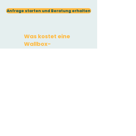
Anfrage starten und Beratung erhalten
Was kostet eine
Wallbox-
Installation?
Wallbox:
Rechnen Sie je nach
Modell zwischen 400 Euro und
1.500 Euro.
​Installationskosten:
Dies hängt
stark von den Gegebenheiten
vor Ort ab. Sie liegen bei ca. 700
Euro bis zu 2.500 Euro.
Erdarbeiten oder sehr lange
Kabelwege mit vielen
Durchbrüche können die Summe