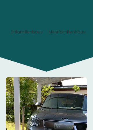
Einfamilienhaus
Mehrfamilienhaus
Planung und Angebot:
Jetzt 0€
statt 49,90€