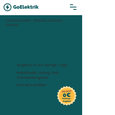
Installationsgebiet
>
Nordrhein-Westfalen
>
Ennepetal
Hallo Ennepetal!
Wallbox inklusive
Installation in
Ennepetal
Angebot in nur wenige Tage
Individuelle Lösung, kein
Standardangebot
Schnell installiert
Wo soll die Wallbox installiert
werden?