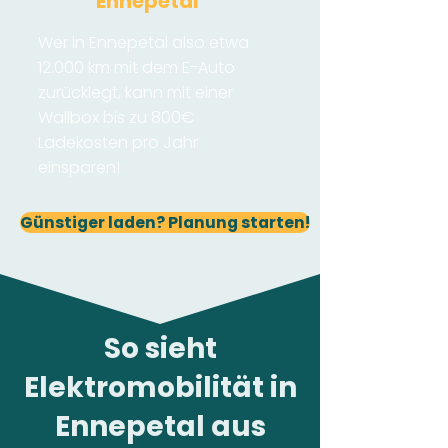
Ennepetal
Wer in Ennepetal also etwa
12.000 km mit dem E-Auto
zurücklegt, kann mit einer
Wallbox bis zu 800€
Ladekosten pro Jahr
einsparen!
Günstiger laden? Planung starten!
So sieht
Elektromobilität in
Ennepetal aus