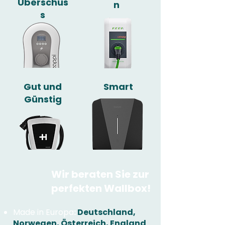
Überschus
n
s
Gut und
Smart
Günstig
Wir beraten Sie zur
perfekten Wallbox!
Made in Europa
:
Deutschland,
Norwegen, Österreich, England