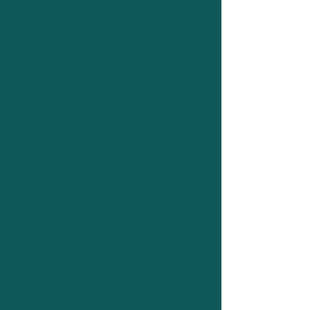
7.471
Elektroautos bereits
angemeldet
198
Öffentliche Ladestationen