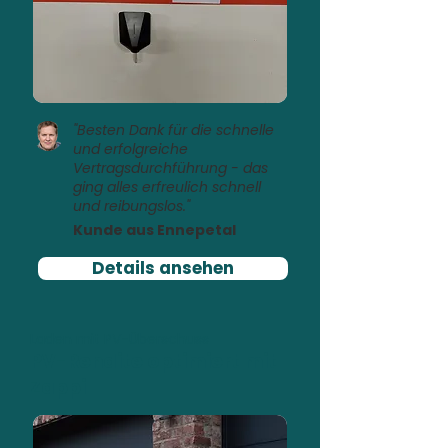
"Besten Dank für die schnelle
und erfolgreiche
Vertragsdurchführung - das
ging alles erfreulich schnell
und reibungslos."
Kunde aus Ennepetal
Details ansehen
Laden mit PV-Überschuss
PV-Rendite optimiert mit
Zappi