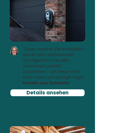
"Super service! Die Installation
wurde sehr professionell
durchgeführt und alles
harmoniert perfekt
zusammen - Ich freue mich
noch mehr auf sonnige Tage!"
Kundin aus Schwelm
Details ansehen
Dienstwagen-Wallbox
Einfache Abrechnung