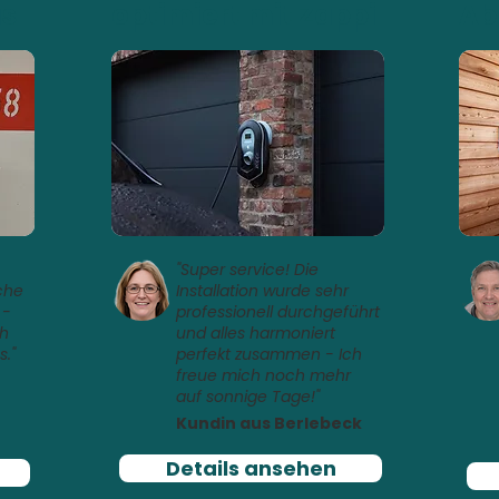
us
optimiert mit Zappi
Ab
"Super service! Die
che
Installation wurde sehr
 -
professionell durchgeführt
ch
und alles harmoniert
s."
perfekt zusammen - Ich
freue mich noch mehr
auf sonnige Tage!"
Kundin aus Berlebeck
Details ansehen