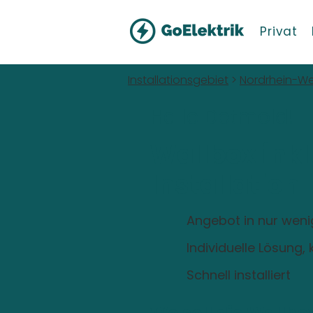
Privat
Installationsgebiet
>
Nordrhein-We
Hallo Detmold!
Wallbox inkl
Installation
Angebot in nur wen
Individuelle Lösung
Schnell installiert