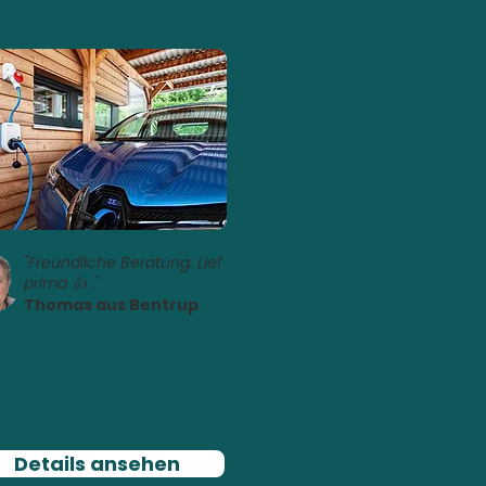
rechnung
"Freundliche Beratung. Lief
prima 👍 ."
Thomas aus Bentrup
Details ansehen