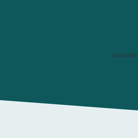
Wo soll die Wallbox
Einfamili
Planung u