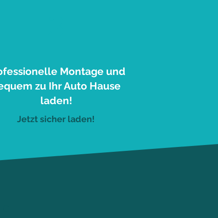
3
ofessionelle Montage und
equem zu Ihr Auto Hause
laden!
Jetzt sicher laden!
ld