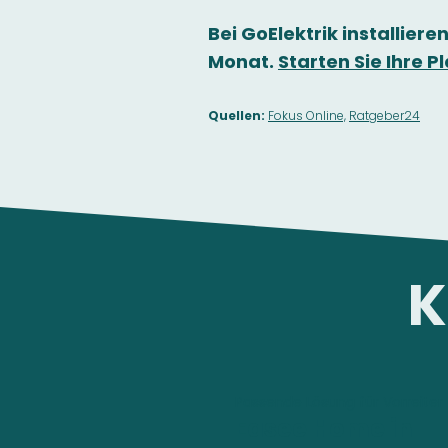
Bei GoElektrik installieren
Monat.
Starten Sie Ihre 
Quellen:
Fokus Online,
Ratgeber24
K
Passende Lösung für Vorreiter
Easee Home in