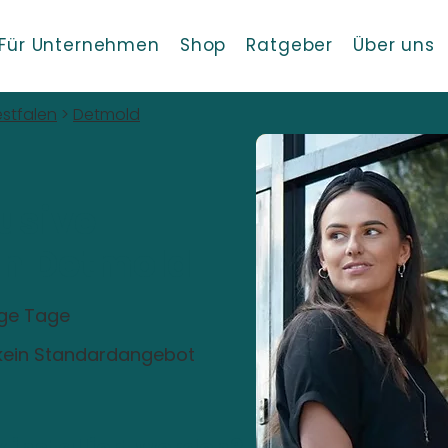
Für Unternehmen
Shop
Ratgeber
Über uns
stfalen
>
Detmold
usive
 in Detmold
ige Tage
, kein Standardangebot