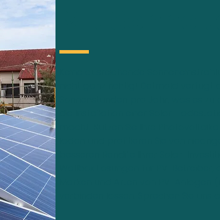
Mit Sonne 
Keine ausreichende Sonneneinstrahlu
nicht ganz richtig! Detmold verfügt d
Sonnenstunden pro Jahr, was es zu 
die Installation einer Solar-Ladestati
macht. Nutzen Sie Ihre Photovoltaika
laden und profitieren Sie von niedri
besseren Rendite Ihrer Solar-Investi
Wallbox Lösungen für PV-Betreiber, di
Marken und Arten von PV-Anlagen (
verbinden lassen. Sprechen Sie uns a