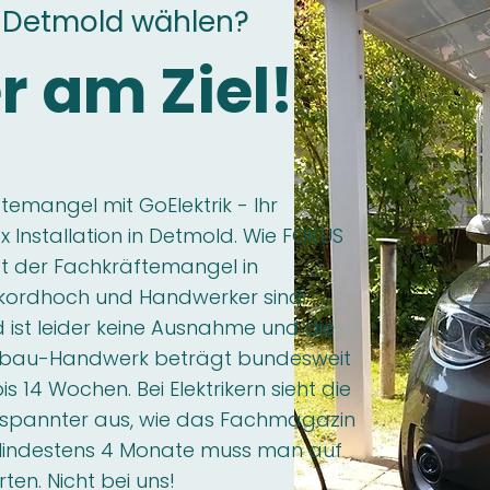
-Detmold wählen?
r am Ziel!
emangel mit GoElektrik - Ihr
x Installation in Detmold. Wie FOKUS
 ist der Fachkräftemangel in
kordhoch und Handwerker sind
 ist leider keine Ausnahme und die
usbau-Handwerk beträgt bundesweit
is 14 Wochen. Bei Elektrikern sieht die
espannter aus, wie das Fachmagazin
Mindestens 4 Monate muss man auf
en. Nicht bei uns!