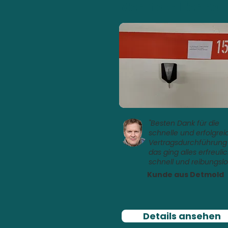
Mehrfamilienha
"Besten Dank für die
schnelle und erfolgrei
Vertragsdurchführung
das ging alles erfreuli
schnell und reibungslo
Kunde aus Detmold
Details ansehen