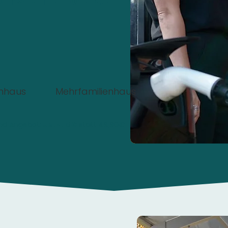
 installiert werden?
enhaus
Mehrfamilienhaus
nd Angebot:
Jetzt 0€
statt 49,90€