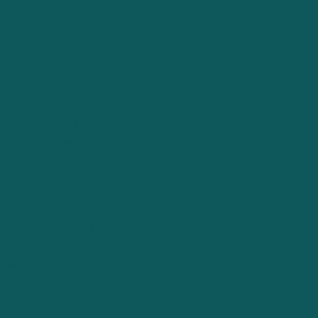
tanken?
ng in Detmold ? Das ist
urchschnittlich über 1717,0
einem geeigneten Ort für
on für Ihr Elektroauto
nlage, um Ihr E-Auto zu
geren Kosten und einer
tion! Wir haben passende
e sich einfach mit allen
mit oder ohne Speicher)
n.