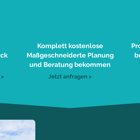
2
Komplett kostenlose
Pr
eck
Maßgeschneiderte Planung
b
und Beratung bekommen
 >
Jetzt anfragen >
PV-Überschuss in Detmo