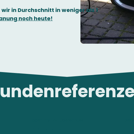
 wir in Durchschnitt in weniger als 1
Planung noch heute!
undenreferenz
Laden mit PV-Überschuss
Dien
PV-Rendite
Ei