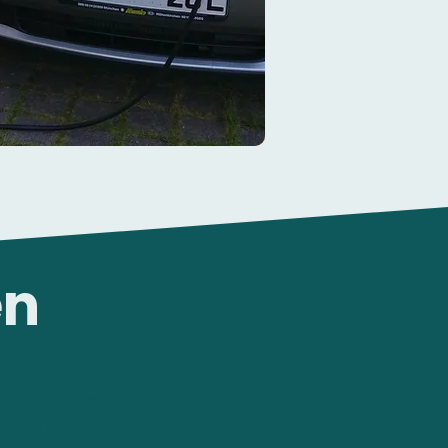
en
stwagen-Wallbox
nfache