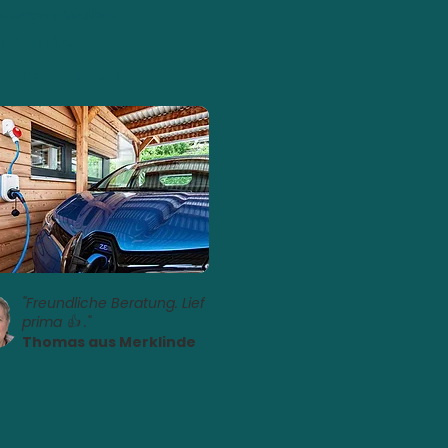
stwagen-Wallbox
nfache
rechnung
"Freundliche Beratung. Lief
prima 👍 ."
Thomas aus Merklinde