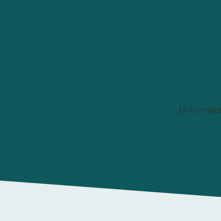
Wo soll die Wallbox
Einfamili
Planung u