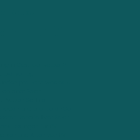
op-Rauxel
tanken?
ung in Castrop-Rauxel ?
Rauxel verfügt
tunden pro Jahr, was es zu
tion einer Solar-
. Nutzen Sie Ihre
 laden und profitieren Sie
seren Rendite Ihrer Solar-
lbox Lösungen für PV-
n Marken und Arten von PV-