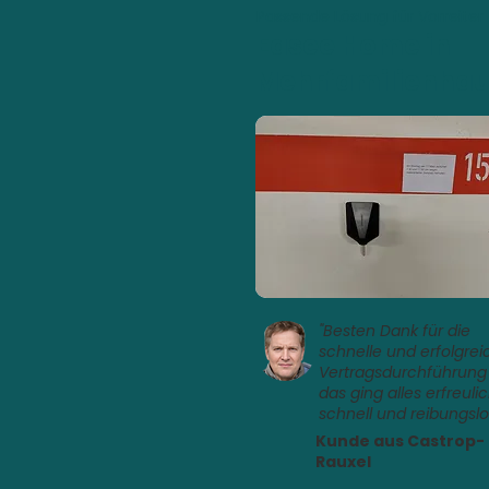
Passende Lösung für Vorreiter
Easee Home in
Mehrfamilienha
"Besten Dank für die
schnelle und erfolgrei
Vertragsdurchführung
das ging alles erfreuli
schnell und reibungslo
Kunde aus Castrop-
Rauxel