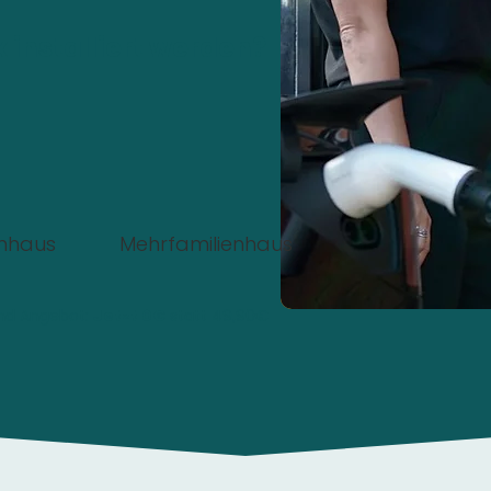
 installiert werden?
enhaus
Mehrfamilienhaus
nd Angebot:
Jetzt 0€
statt 49,90€