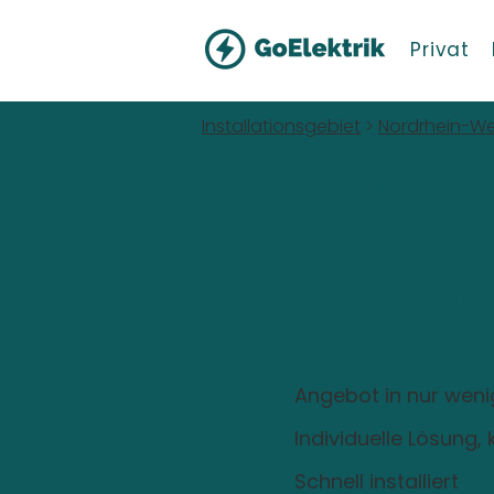
Privat
Installationsgebiet
>
Nordrhein-We
Hallo Castrop-Ra
Wallbox inkl
Installation
Rauxel
Angebot in nur wen
Individuelle Lösung
Schnell installiert