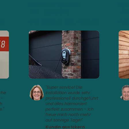
Laden mit PV-Überschuss
Dien
PV-Rendite
Ei
us
optimiert mit Zappi
Ab
"Super service! Die
che
Installation wurde sehr
 -
professionell durchgeführt
ch
und alles harmoniert
s."
perfekt zusammen - Ich
freue mich noch mehr
auf sonnige Tage!"
Kundin aus Ickern