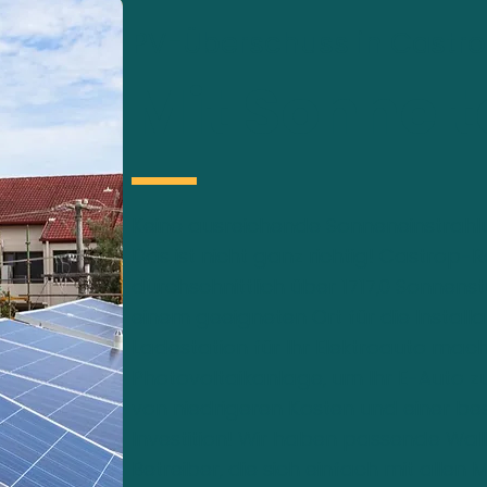
PV-Überschuss in Castr
Mit Sonne 
Keine ausreichende Sonneneinstrahl
Das ist nicht ganz richtig! Castrop-
durchschnittlich über 1717,0 Sonnens
einem geeigneten Ort für die Installa
Ladestation für Ihr Elektroauto macht
Photovoltaikanlage, um Ihr E-Auto zu
von niedrigeren Kosten und einer bes
Investition! Wir haben passende Wal
Betreiber, die sich einfach mit alle