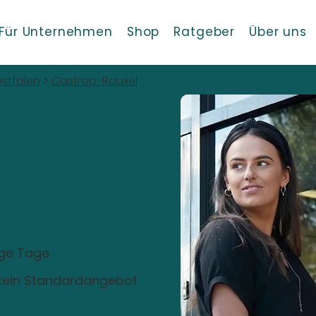
Für Unternehmen
Shop
Ratgeber
Über uns
stfalen
>
Castrop-Rauxel
uxel!
usive
 in Castrop-
ige Tage
, kein Standardangebot