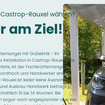
-Castrop-Rauxel wählen?
r am Ziel!
emangel mit GoElektrik - Ihr
 Installation in Castrop-Rauxel. Wie
htete, ist der Fachkräftemangel in
kordhoch und Handwerker sind
-Rauxel ist leider keine Ausnahme
- und Ausbau-Handwerk beträgt
nittlich 10 bis 14 Wochen. Bei
tion sogar noch angespannter aus, wie