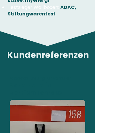
Easee, myenergi
Testsieger Wallboxen
:
ADAC,
Stiftungwarentest
Kundenreferenzen
Passende Lösung für Vorreiter
Easee Home in
Mehrfamilienhaus