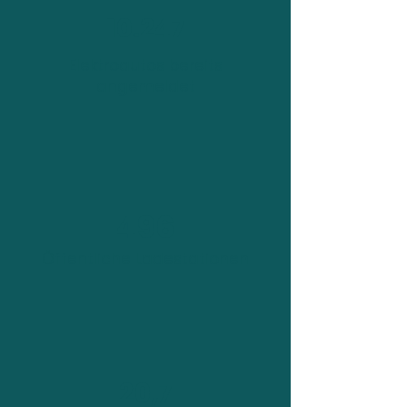
10.247
Elektroautos bereits
angemeldet
496
Öffentliche Ladestationen
20,7