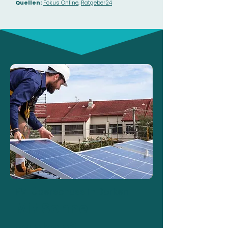
Quellen:
Fokus Online,
Ratgeber24
PV-Überschuss in Borken
Mit Sonne