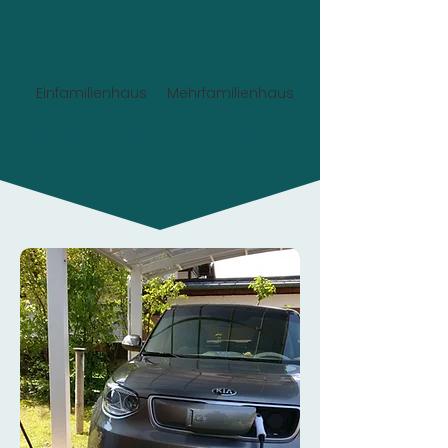
Einfamilienhaus
Mehrfamilienhaus
Planung und Angebot:
Jetzt 0€
statt 49,90€