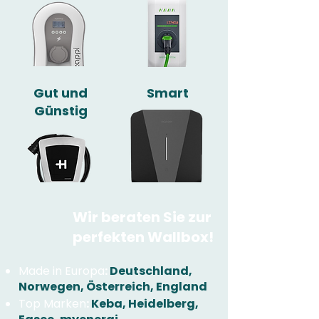
Gut und
Smart
Günstig
Wir beraten Sie zur
perfekten Wallbox!
Made in Europa
:
Deutschland,
Norwegen, Österreich, England
Top Marken
:
Keba, Heidelberg,