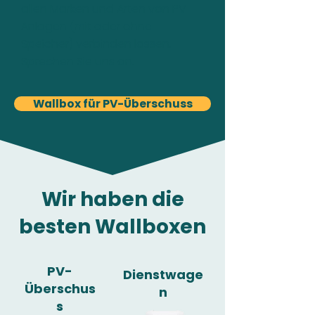
allen Marken und Arten von PV-
Anlagen (mit oder ohne
Speicher) verbinden lassen.
Sprechen Sie uns an.
Wallbox für PV-Überschuss
Wir haben die
besten Wallboxen
PV-
Dienstwage
Überschus
n
s