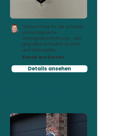
"Besten Dank für die schnelle
und erfolgreiche
Vertragsdurchführung - das
ging alles erfreulich schnell
und reibungslos."
Kunde aus Borken
Details ansehen
Laden mit PV-Überschuss
PV-Rendite optimiert mit
Zappi