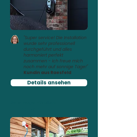
"Super service! Die Installation
wurde sehr professionell
durchgeführt und alles
harmoniert perfekt
zusammen - Ich freue mich
noch mehr auf sonnige Tage!"
Kundin aus Raesfeld
Details ansehen
Dienstwagen-Wallbox
Einfache Abrechnung