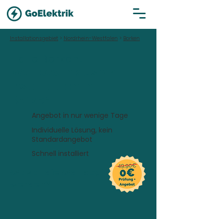
Installationsgebiet
>
Nordrhein-Westfalen
>
Borken
Hallo Borken!
Wallbox inklusive
Installation in
Borken
Angebot in nur wenige Tage
Individuelle Lösung, kein
Standardangebot
Schnell installiert
Wo soll die Wallbox installiert
werden?