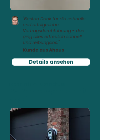
"Besten Dank für die schnelle
und erfolgreiche
Vertragsdurchführung - das
ging alles erfreulich schnell
und reibungslos."
Kunde aus Ahaus
Details ansehen
Laden mit PV-Überschuss
PV-Rendite optimiert mit
Zappi