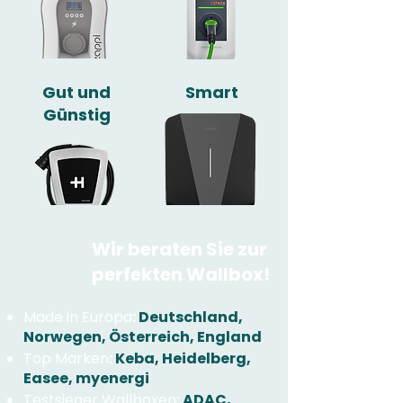
Gut und
Smart
Günstig
Wir beraten Sie zur
perfekten Wallbox!
Made in Europa
:
Deutschland,
Norwegen, Österreich, England
Top Marken
:
Keba, Heidelberg,
Easee, myenergi
Testsieger Wallboxen
:
ADAC,