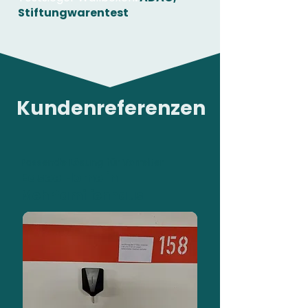
Stiftungwarentest
Kundenreferenzen
Passende Lösung für Vorreiter
Easee Home in
Mehrfamilienhaus