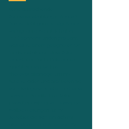
Keine ausreichende
Sonneneinstrahlung in Ahaus ?
Das ist nicht ganz richtig! Ahaus
verfügt durchschnittlich über
1717,0 Sonnenstunden pro Jahr,
was es zu einem geeigneten Ort
für die Installation einer Solar-
Ladestation für Ihr Elektroauto
macht. Nutzen Sie Ihre
Photovoltaikanlage, um Ihr E-
Auto zu laden und profitieren Sie
von niedrigeren Kosten und einer
besseren Rendite Ihrer Solar-
Investition! Wir haben passende
Wallbox Lösungen für PV-
Betreiber, die sich einfach mit
allen Marken und Arten von PV-