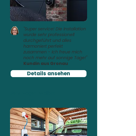
"Super service! Die Installation
wurde sehr professionell
durchgeführt und alles
harmoniert perfekt
zusammen - Ich freue mich
noch mehr auf sonnige Tage!"
Kundin aus Gronau
Details ansehen
Dienstwagen-Wallbox
Einfache Abrechnung