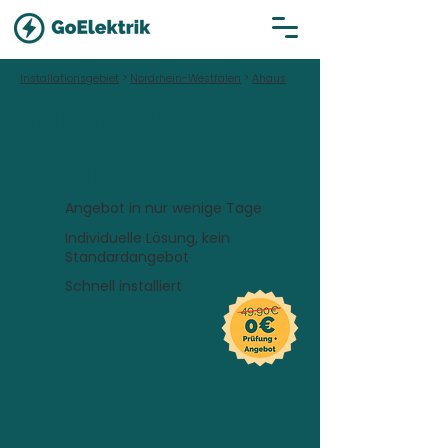
Installationsgebiet
>
Nordrhein-Westfalen
>
Ahaus
Hallo Ahaus!
Wallbox inklusive
Installation in Ahaus
Angebot in nur wenige Tage
Individuelle Lösung, kein
Standardangebot
Schnell installiert
Wo soll die Wallbox installiert
werden?