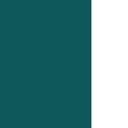
Elektroautos bereits
angemeldet
496
Öffentliche Ladestationen
20,7
E-Autos pro Ladepunkt