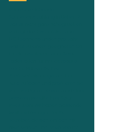
Keine ausreichende
Sonneneinstrahlung in Uelzen ?
Das ist nicht ganz richtig! Uelzen
verfügt durchschnittlich über
1710,1 Sonnenstunden pro Jahr,
was es zu einem geeigneten Ort
für die Installation einer Solar-
Ladestation für Ihr Elektroauto
macht. Nutzen Sie Ihre
Photovoltaikanlage, um Ihr E-
Auto zu laden und profitieren Sie
von niedrigeren Kosten und einer
besseren Rendite Ihrer Solar-
Investition! Wir haben passende
Wallbox Lösungen für PV-
Betreiber, die sich einfach mit
allen Marken und Arten von PV-