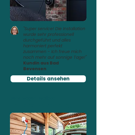
"Super service! Die Installation
wurde sehr professionell
durchgeführt und alles
harmoniert perfekt
zusammen - Ich freue mich
noch mehr auf sonnige Tage!"
Kundin aus Bad
Bevensen
Details ansehen
Dienstwagen-Wallbox
Einfache Abrechnung