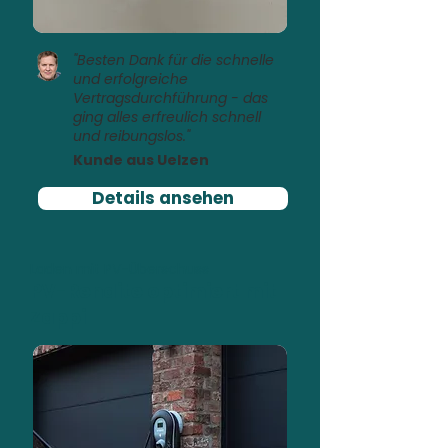
"Besten Dank für die schnelle
und erfolgreiche
Vertragsdurchführung - das
ging alles erfreulich schnell
und reibungslos."
Kunde aus Uelzen
Details ansehen
Laden mit PV-Überschuss
PV-Rendite optimiert mit
Zappi