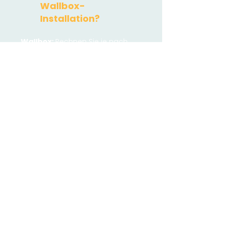
Wallbox-
Installation?
Wallbox:
Rechnen Sie je nach
Modell zwischen 400 Euro und
1.500 Euro.
​Installationskosten:
Dies hängt
stark von den Gegebenheiten
vor Ort ab. Sie liegen bei ca. 700
Euro bis zu 2.500 Euro.
Erdarbeiten oder sehr lange
Kabelwege mit vielen
Durchbrüche können die Summe
deutlich erhöhen. Daher
empfehlt sich eine gute Planung,
um die kostengünstigste Lösung
zu finden.​