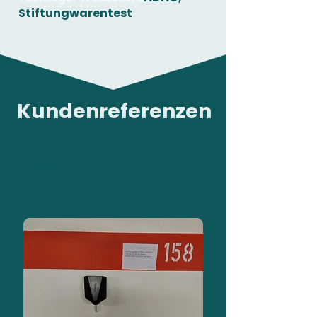
Stiftungwarentest
Kundenreferenzen
Passende Lösung für Vorreiter
Easee Home in
Mehrfamilienhaus