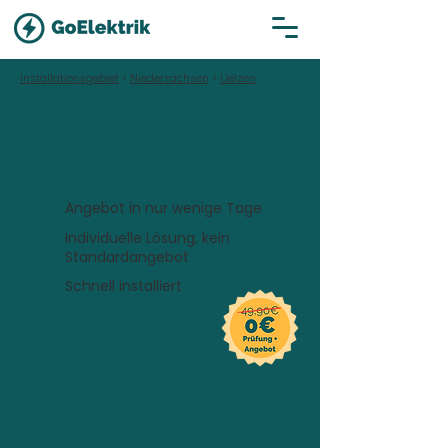
Installationsgebiet
>
Niedersachsen
>
Uelzen
Hallo Uelzen!
Wallbox inklusive
Installation in Uelzen
Angebot in nur wenige Tage
Individuelle Lösung, kein
Standardangebot
Schnell installiert
Wo soll die Wallbox installiert
werden?