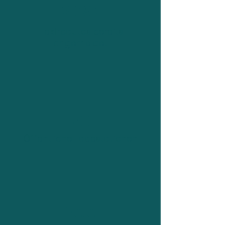
2.097
Elektroautos bereits
angemeldet
70
Öffentliche Ladestationen
30,0