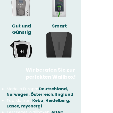
Gut und
Smart
Günstig
Wir beraten Sie zur
perfekten Wallbox!
Made in Europa
:
Deutschland,
Norwegen, Österreich, England
Top Marken
:
Keba, Heidelberg,
Easee, myenergi
Testsieger Wallboxen
:
ADAC,