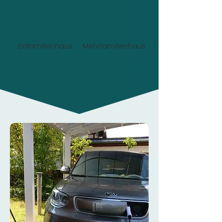
Einfamilienhaus
Mehrfamilienhaus
Planung und Angebot:
Jetzt 0€
statt 49,90€