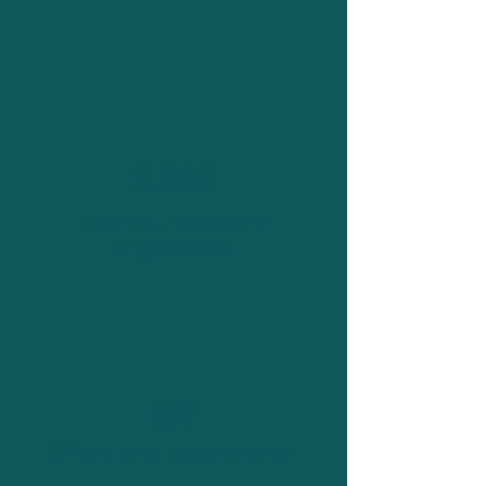
2.902
Elektroautos bereits
angemeldet
92
Öffentliche Ladestationen