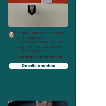
"Besten Dank für die schnelle
und erfolgreiche
Vertragsdurchführung - das
ging alles erfreulich schnell
und reibungslos."
Kunde aus Ganderkesee
Details ansehen
Laden mit PV-Überschuss
PV-Rendite optimiert mit
Zappi