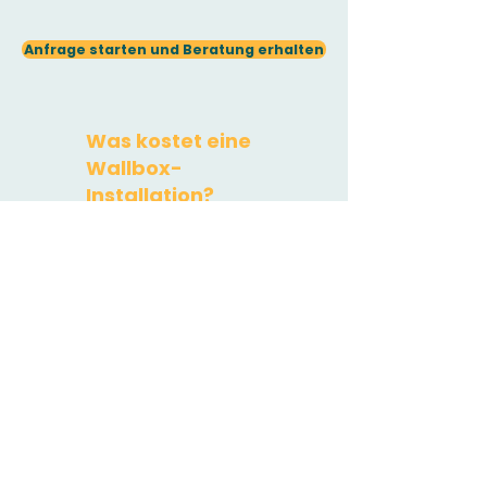
Anfrage starten und Beratung erhalten
Was kostet eine
Wallbox-
Installation?
Wallbox:
Rechnen Sie je nach
Modell zwischen 400 Euro und
1.500 Euro.
​Installationskosten:
Dies hängt
stark von den Gegebenheiten
vor Ort ab. Sie liegen bei ca. 700
Euro bis zu 2.500 Euro.
Erdarbeiten oder sehr lange
Kabelwege mit vielen