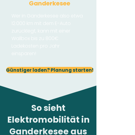
Ganderkesee
Wer in Ganderkesee also etwa
12.000 km mit dem E-Auto
zurücklegt, kann mit einer
Wallbox bis zu 800€
Ladekosten pro Jahr
einsparen!
Günstiger laden? Planung starten!
So sieht
Elektromobilität in
Ganderkesee aus