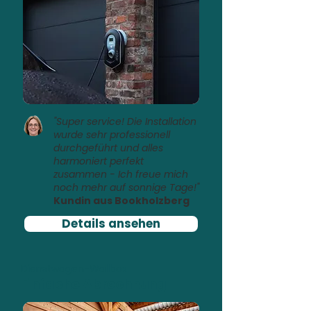
"Super service! Die Installation
wurde sehr professionell
durchgeführt und alles
harmoniert perfekt
zusammen - Ich freue mich
noch mehr auf sonnige Tage!"
Kundin aus Bookholzberg
Details ansehen
Dienstwagen-Wallbox
Einfache Abrechnung