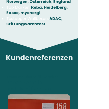
Norwegen, Österreich, England
Top Marken
:
Keba, Heidelberg,
Easee, myenergi
Testsieger Wallboxen
:
ADAC,
Stiftungwarentest
Kundenreferenzen
Passende Lösung für Vorreiter
Easee Home in
Mehrfamilienhaus