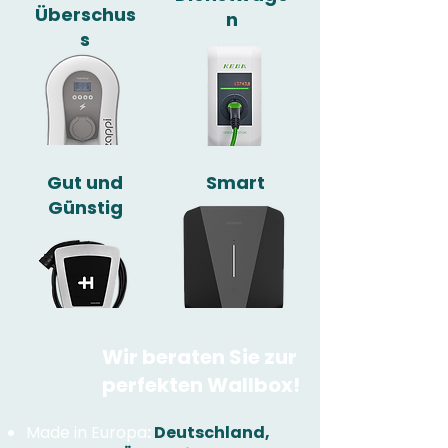
Überschus
n
s
Gut und
Smart
Günstig
Wir beraten Sie zur
perfekten Wallbox!
Made in Europa
:
Deutschland,