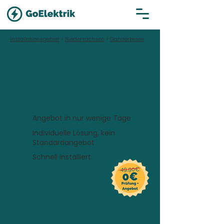
Installationsgebiet
>
Niedersachsen
>
Ganderkesee
Hallo Ganderkesee!
Wallbox inklusive
Installation in
Ganderkesee
Angebot in nur wenige Tage
Individuelle Lösung, kein
Standardangebot
Schnell installiert
Wo soll die Wallbox installiert
werden?