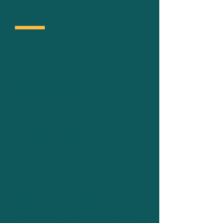
tanken?
Keine ausreichende
Sonneneinstrahlung in
Ganderkesee ? Das ist nicht ganz
richtig! Ganderkesee verfügt
durchschnittlich über 1710,1
Sonnenstunden pro Jahr, was es
zu einem geeigneten Ort für die
Installation einer Solar-
Ladestation für Ihr Elektroauto
macht. Nutzen Sie Ihre
Photovoltaikanlage, um Ihr E-
Auto zu laden und profitieren Sie
von niedrigeren Kosten und einer
besseren Rendite Ihrer Solar-
Investition! Wir haben passende