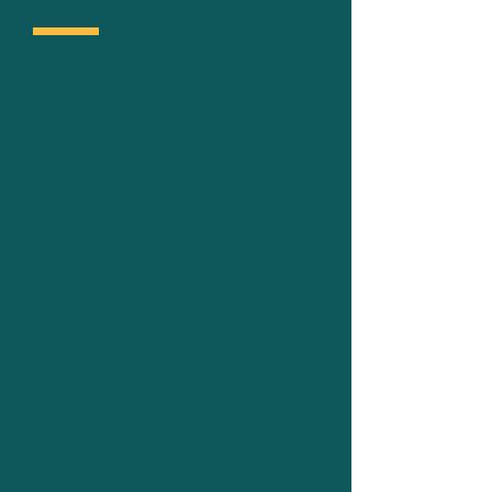
tanken?
Keine ausreichende
Sonneneinstrahlung in Bremen ?
Das ist nicht ganz richtig! Bremen
verfügt durchschnittlich über
1706,4 Sonnenstunden pro Jahr,
was es zu einem geeigneten Ort
für die Installation einer Solar-
Ladestation für Ihr Elektroauto
macht. Nutzen Sie Ihre
Photovoltaikanlage, um Ihr E-
Auto zu laden und profitieren Sie
von niedrigeren Kosten und einer
besseren Rendite Ihrer Solar-
Investition! Wir haben passende
Wallbox Lösungen für PV-
Betreiber, die sich einfach mit