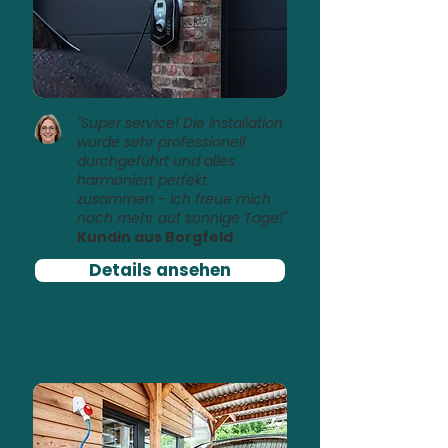
"Super service! Die Installation
wurde sehr professionell
durchgeführt und alles
harmoniert perfekt
zusammen - Ich freue mich
noch mehr auf sonnige Tage!"
Kundin aus Borgfeld
Details ansehen
Dienstwagen-Wallbox
Einfache Abrechnung