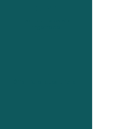
9.162
Elektroautos bereits
angemeldet
500
Öffentliche Ladestationen
18,3