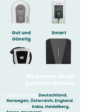
Gut und
Smart
Günstig
Wir beraten Sie zur
perfekten Wallbox!
Made in Europa
:
Deutschland,
Norwegen, Österreich, England
Top Marken
:
Keba, Heidelberg,