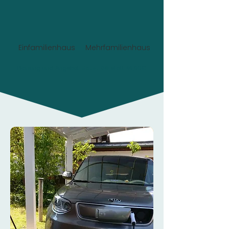
Einfamilienhaus
Mehrfamilienhaus
Planung und Angebot:
Jetzt 0€
statt 49,90€