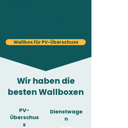
allen Marken und Arten von PV-
Anlagen (mit oder ohne
Speicher) verbinden lassen.
Sprechen Sie uns an.
Wallbox für PV-Überschuss
Wir haben die
besten Wallboxen
PV-
Dienstwage
Überschus
n
s