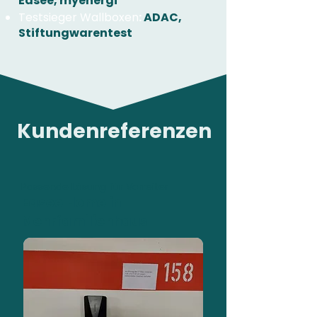
Easee, myenergi
Testsieger Wallboxen
:
ADAC,
Stiftungwarentest
Kundenreferenzen
Passende Lösung für Vorreiter
Easee Home in
Mehrfamilienhaus