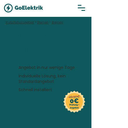
Installationsgebiet
>
Bremen
>
Bremen
Moin Bremen!
Wallbox inklusive
Installation in
Bremen
Angebot in nur wenige Tage
Individuelle Lösung, kein
Standardangebot
Schnell installiert
Wo soll die Wallbox installiert
werden?