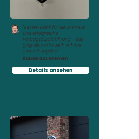
"Besten Dank für die schnelle
und erfolgreiche
Vertragsdurchführung - das
ging alles erfreulich schnell
und reibungslos."
Kunde aus Bremen
Details ansehen
Laden mit PV-Überschuss
PV-Rendite optimiert mit
Zappi