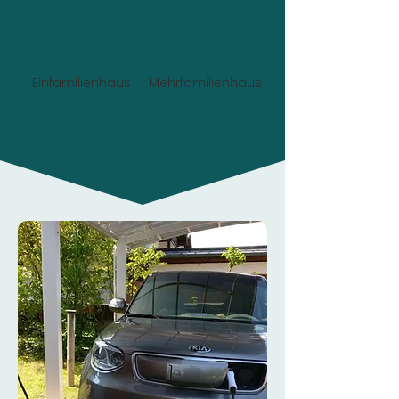
Einfamilienhaus
Mehrfamilienhaus
Planung und Angebot:
Jetzt 0€
statt 49,90€