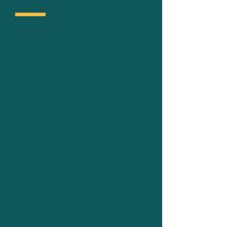
tanken?
Keine ausreichende
Sonneneinstrahlung in Bremen ?
Das ist nicht ganz richtig! Bremen
verfügt durchschnittlich über
1706,4 Sonnenstunden pro Jahr,
was es zu einem geeigneten Ort
für die Installation einer Solar-
Ladestation für Ihr Elektroauto
macht. Nutzen Sie Ihre
Photovoltaikanlage, um Ihr E-
Auto zu laden und profitieren Sie
von niedrigeren Kosten und einer
besseren Rendite Ihrer Solar-
Investition! Wir haben passende
Wallbox Lösungen für PV-
Betreiber, die sich einfach mit