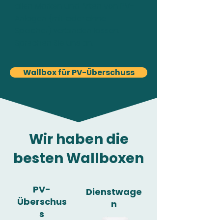
allen Marken und Arten von PV-
Anlagen (mit oder ohne
Speicher) verbinden lassen.
Sprechen Sie uns an.
Wallbox für PV-Überschuss
Wir haben die
besten Wallboxen
PV-
Dienstwage
Überschus
n
s