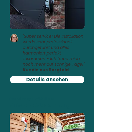
"Super service! Die Installation
wurde sehr professionell
durchgeführt und alles
harmoniert perfekt
zusammen - Ich freue mich
noch mehr auf sonnige Tage!"
Kundin aus Borgfeld
Details ansehen
Dienstwagen-Wallbox
Einfache Abrechnung