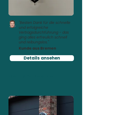
"Besten Dank für die schnelle
und erfolgreiche
Vertragsdurchführung - das
ging alles erfreulich schnell
und reibungslos."
Kunde aus Bremen
Details ansehen
Laden mit PV-Überschuss
PV-Rendite optimiert mit
Zappi