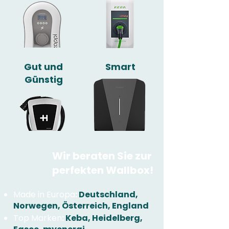
Gut und
Smart
Günstig
Wir beraten Sie zur
perfekten Wallbox!
Made in Europa
:
Deutschland,
Norwegen, Österreich, England
Top Marken
:
Keba, Heidelberg,