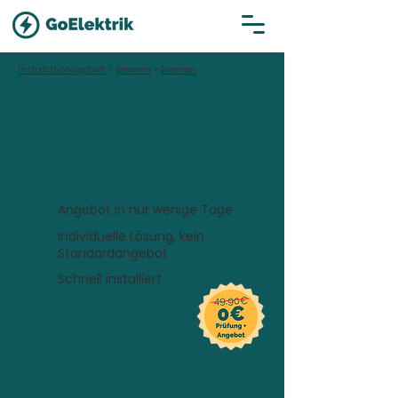
Installationsgebiet
>
Bremen
>
Bremen
Moin Bremen!
Wallbox inklusive
Installation in
Bremen
Angebot in nur wenige Tage
Individuelle Lösung, kein
Standardangebot
Schnell installiert
Wo soll die Wallbox installiert
werden?