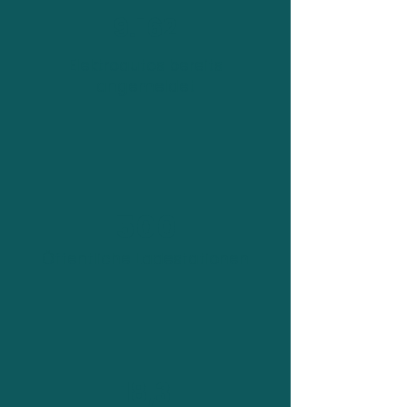
9.162
Elektroautos bereits
angemeldet
500
Öffentliche Ladestationen
18,3