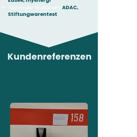
Easee, myenergi
Testsieger Wallboxen
:
ADAC,
Stiftungwarentest
Kundenreferenzen
Passende Lösung für Vorreiter
Easee Home in
Mehrfamilienhaus