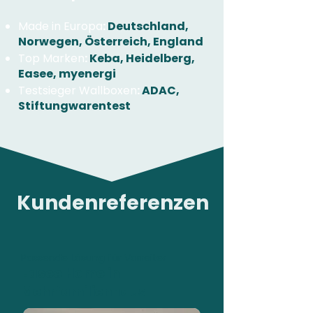
Made in Europa
:
Deutschland,
Norwegen, Österreich, England
Top Marken
:
Keba, Heidelberg,
Easee, myenergi
Testsieger Wallboxen
:
ADAC,
Stiftungwarentest
Kundenreferenzen
Passende Lösung für Vorreiter
Easee Home in
Mehrfamilienhaus