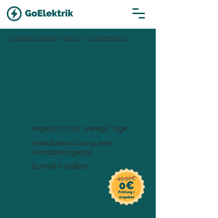
Installationsgebiet
>
Bayern
>
Fürstenfeldbruck
Hallo
Fürstenfeldbruck!
Wallbox inklusive
Installation in
Fürstenfeldbruck
Angebot in nur wenige Tage
Individuelle Lösung, kein
Standardangebot
Schnell installiert
Wo soll die Wallbox installiert
werden?