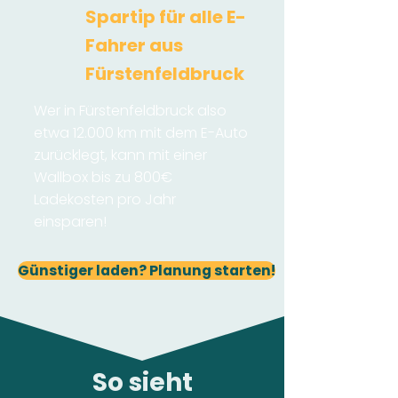
Spartip für alle E-
Fahrer aus
Fürstenfeldbruck
Wer in Fürstenfeldbruck also
etwa 12.000 km mit dem E-Auto
zurücklegt, kann mit einer
Wallbox bis zu 800€
Ladekosten pro Jahr
einsparen!
Günstiger laden? Planung starten!
So sieht