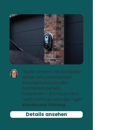
Zappi
"Super service! Die Installation
wurde sehr professionell
durchgeführt und alles
harmoniert perfekt
zusammen - Ich freue mich
noch mehr auf sonnige Tage!"
Kundin aus Olching
Details ansehen