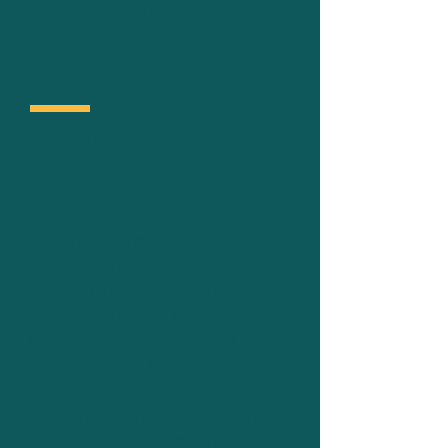
Fürstenfeldbruck
Mit Sonne
tanken?
Keine ausreichende
Sonneneinstrahlung in
Fürstenfeldbruck ? Das ist nicht
ganz richtig! Fürstenfeldbruck
verfügt durchschnittlich über
1904,9 Sonnenstunden pro Jahr,
was es zu einem geeigneten Ort
für die Installation einer Solar-
Ladestation für Ihr Elektroauto
macht. Nutzen Sie Ihre
Photovoltaikanlage, um Ihr E-
Auto zu laden und profitieren Sie
von niedrigeren Kosten und einer