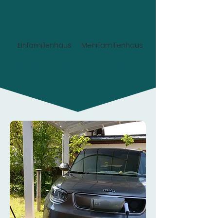
Einfamilienhaus
Mehrfamilienhaus
Planung und Angebot:
Jetzt 0€
statt 49,90€