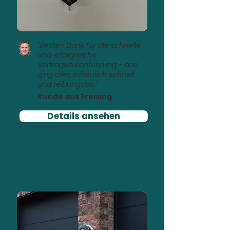
"Besten Dank für die schnelle
und erfolgreiche
Vertragsdurchführung - das
ging alles erfreulich schnell
und reibungslos."
Kunde aus Freising
Details ansehen
Laden mit PV-Überschuss
PV-Rendite optimiert mit
Zappi