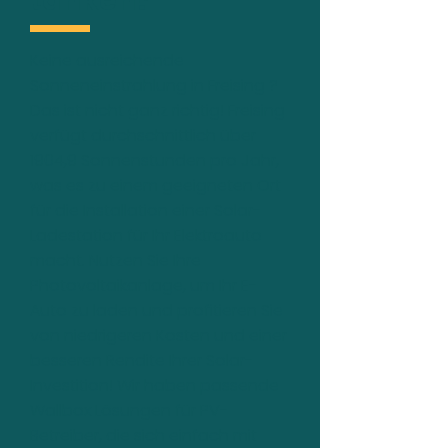
tanken?
Keine ausreichende
Sonneneinstrahlung in Freising ?
Das ist nicht ganz richtig! Freising
verfügt durchschnittlich über
1904,9 Sonnenstunden pro Jahr,
was es zu einem geeigneten Ort
für die Installation einer Solar-
Ladestation für Ihr Elektroauto
macht. Nutzen Sie Ihre
Photovoltaikanlage, um Ihr E-
Auto zu laden und profitieren Sie
von niedrigeren Kosten und einer
besseren Rendite Ihrer Solar-
Investition! Wir haben passende
Wallbox Lösungen für PV-
Betreiber, die sich einfach mit