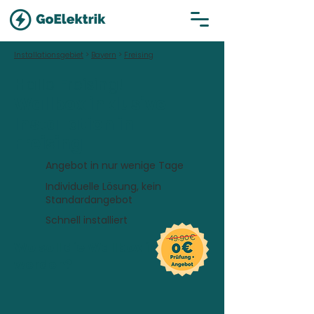
Installationsgebiet
>
Bayern
>
Freising
Hallo Freising!
Wallbox inklusive
Installation in
Freising
Angebot in nur wenige Tage
Individuelle Lösung, kein
Standardangebot
Schnell installiert
Wo soll die Wallbox installiert
werden?