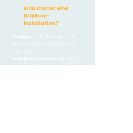
Was kostet eine
Wallbox-
Installation?
Wallbox:
Rechnen Sie je nach
Modell zwischen 400 Euro und
1.500 Euro.
​Installationskosten:
Dies hängt
stark von den Gegebenheiten
vor Ort ab. Sie liegen bei ca. 700
Euro bis zu 2.500 Euro.
Erdarbeiten oder sehr lange
Kabelwege mit vielen
Durchbrüche können die Summe
deutlich erhöhen. Daher
empfehlt sich eine gute Planung,
um die kostengünstigste Lösung