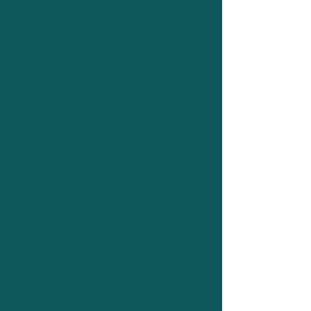
4.333
Elektroautos bereits
angemeldet
243
Öffentliche Ladestationen