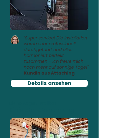
"Super service! Die Installation
wurde sehr professionell
durchgeführt und alles
harmoniert perfekt
zusammen - Ich freue mich
noch mehr auf sonnige Tage!"
Kundin aus Attaching
Details ansehen
Dienstwagen-Wallbox
Einfache Abrechnung