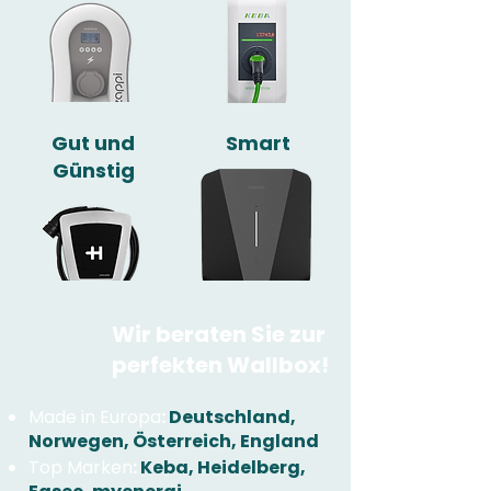
Gut und
Smart
Günstig
Wir beraten Sie zur
perfekten Wallbox!
Made in Europa
:
Deutschland,
Norwegen, Österreich, England
Top Marken
:
Keba, Heidelberg,