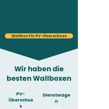
allen Marken und Arten von PV-
Anlagen (mit oder ohne
Speicher) verbinden lassen.
Sprechen Sie uns an.
Wallbox für PV-Überschuss
Wir haben die
besten Wallboxen
PV-
Dienstwage
Überschus
n
s