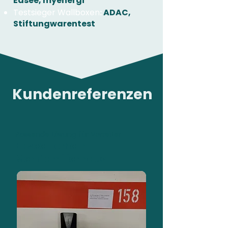
Easee, myenergi
Testsieger Wallboxen
:
ADAC,
Stiftungwarentest
Kundenreferenzen
Passende Lösung für Vorreiter
Easee Home in
Mehrfamilienhaus