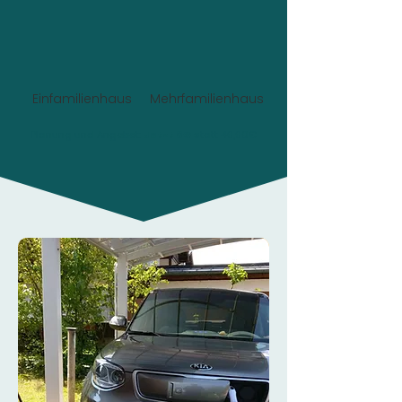
Einfamilienhaus
Mehrfamilienhaus
Planung und Angebot:
Jetzt 0€
statt 49,90€