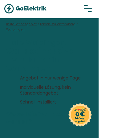
Installationsgebiet
>
Baden-Wuerttemberg
>
Waiblingen
Hallo Waiblingen!
Wallbox inklusive
Installation in
Waiblingen
Angebot in nur wenige Tage
Individuelle Lösung, kein
Standardangebot
Schnell installiert
Wo soll die Wallbox installiert
werden?