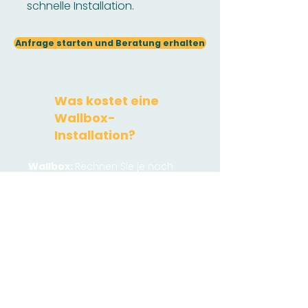
schnelle Installation.
Anfrage starten und Beratung erhalten
Was kostet eine
Wallbox-
Installation?
Wallbox:
Rechnen Sie je nach
Modell zwischen 400 Euro und
1.500 Euro.
​Installationskosten:
Dies hängt
stark von den Gegebenheiten
vor Ort ab. Sie liegen bei ca. 700
Euro bis zu 2.500 Euro.
Erdarbeiten oder sehr lange
Kabelwege mit vielen