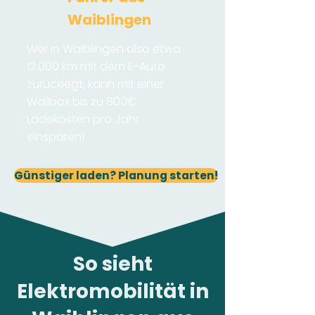
Waiblingen
Wer in Waiblingen also etwa
12.000 km mit dem E-Auto
zurücklegt, kann mit einer
Wallbox bis zu 800€
Ladekosten pro Jahr
einsparen!
Günstiger laden? Planung starten!
So sieht
Elektromobilität in