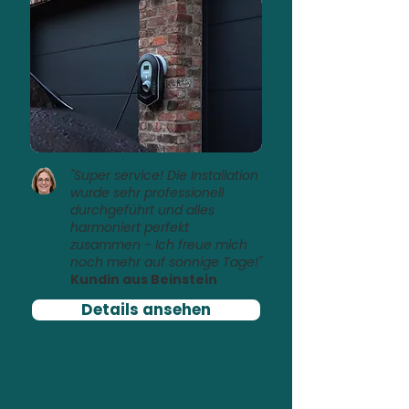
"Super service! Die Installation
wurde sehr professionell
durchgeführt und alles
harmoniert perfekt
zusammen - Ich freue mich
noch mehr auf sonnige Tage!"
Kundin aus Beinstein
Details ansehen
Dienstwagen-Wallbox
Einfache Abrechnung