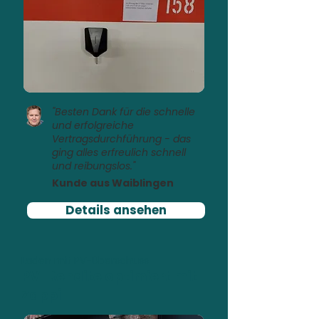
"Besten Dank für die schnelle
und erfolgreiche
Vertragsdurchführung - das
ging alles erfreulich schnell
und reibungslos."
Kunde aus Waiblingen
Details ansehen
Laden mit PV-Überschuss
PV-Rendite optimiert mit
Zappi