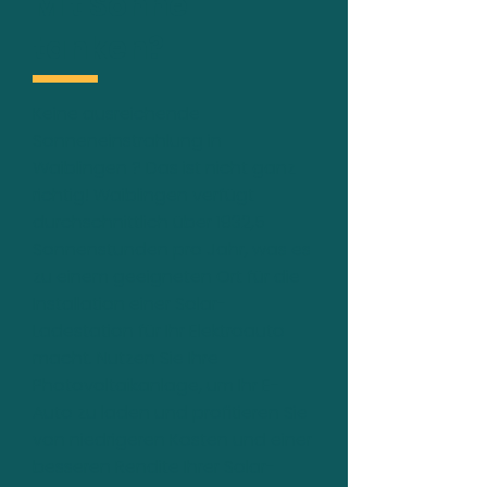
Mit Sonne
tanken?
Keine ausreichende
Sonneneinstrahlung in
Waiblingen ? Das ist nicht ganz
richtig! Waiblingen verfügt
durchschnittlich über 1932,5
Sonnenstunden pro Jahr, was es
zu einem geeigneten Ort für die
Installation einer Solar-
Ladestation für Ihr Elektroauto
macht. Nutzen Sie Ihre
Photovoltaikanlage, um Ihr E-
Auto zu laden und profitieren Sie
von niedrigeren Kosten und einer
besseren Rendite Ihrer Solar-