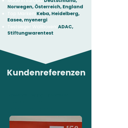
Made in Europa
:
Deutschland,
Norwegen, Österreich, England
Top Marken
:
Keba, Heidelberg,
Easee, myenergi
Testsieger Wallboxen
:
ADAC,
Stiftungwarentest
Kundenreferenzen
Passende Lösung für Vorreiter
Easee Home in
Mehrfamilienhaus