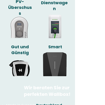
PV-
Dienstwage
Überschus
n
s
Gut und
Smart
Günstig
Wir beraten Sie zur
perfekten Wallbox!