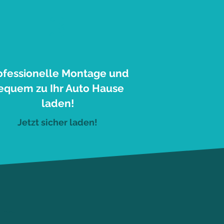
3
ofessionelle Montage und
equem zu Ihr Auto Hause
laden!
Jetzt sicher laden!
eim