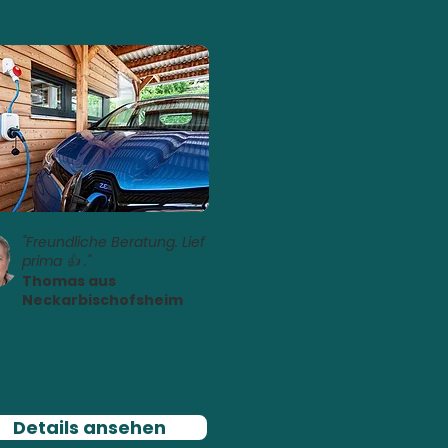
rechnung
"Freundliche Beratung. Lief
prima 👍 ."
Thomas aus
Neckarbischofsheim
Details ansehen