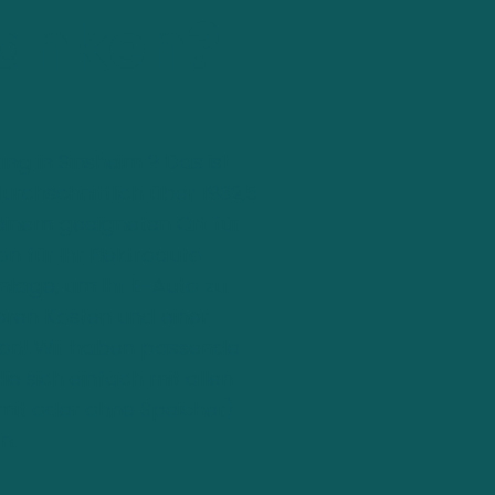
tanken?
g in Sinsheim ? Das ist
durchschnittlich über 1932,5
einem geeigneten Ort für
on für Ihr Elektroauto
nlage, um Ihr E-Auto zu
geren Kosten und einer
tion! Wir haben passende
e sich einfach mit allen
mit oder ohne Speicher)
n.