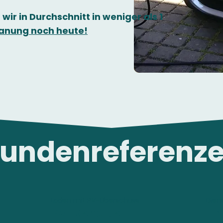
 wir in Durchschnitt in weniger als 1
Planung noch heute!
undenreferenz
Laden mit PV-Überschuss
Dien
PV-Rendite
Ei