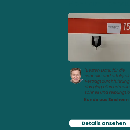
Mehrfamilienha
"Besten Dank für die
schnelle und erfolgrei
Vertragsdurchführung
das ging alles erfreuli
schnell und reibungslo
Kunde aus Sinsheim
Details ansehen