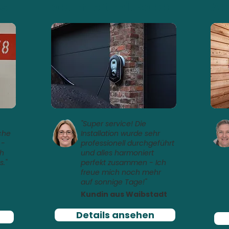
us
optimiert mit Zappi
Ab
"Super service! Die
che
Installation wurde sehr
 -
professionell durchgeführt
ch
und alles harmoniert
s."
perfekt zusammen - Ich
freue mich noch mehr
auf sonnige Tage!"
Kundin aus Waibstadt
Details ansehen