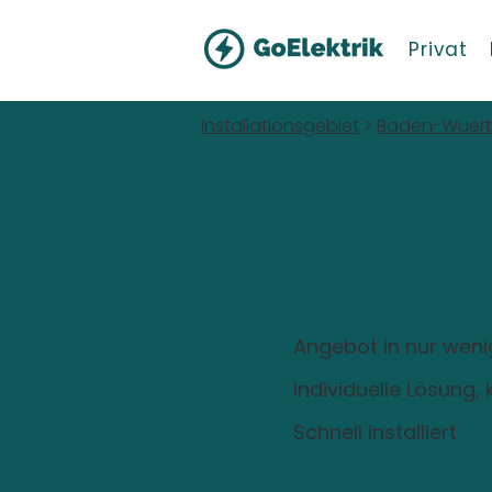
Privat
Installationsgebiet
>
Baden-Wuer
Hallo Sinsheim!
Wallbox inkl
Installation
Angebot in nur wen
Individuelle Lösung
Schnell installiert