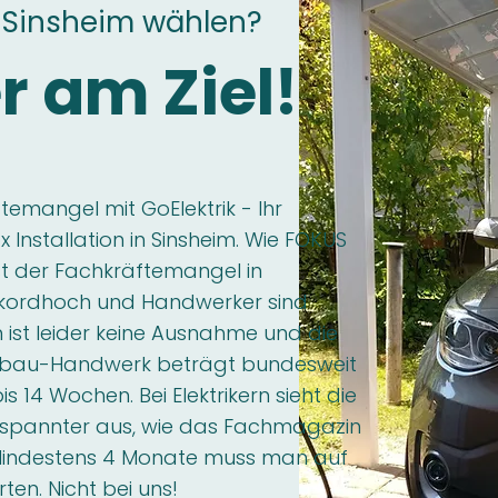
-Sinsheim wählen?
r am Ziel!
emangel mit GoElektrik - Ihr
 Installation in Sinsheim. Wie FOKUS
 ist der Fachkräftemangel in
kordhoch und Handwerker sind
m ist leider keine Ausnahme und die
usbau-Handwerk beträgt bundesweit
is 14 Wochen. Bei Elektrikern sieht die
espannter aus, wie das Fachmagazin
Mindestens 4 Monate muss man auf
en. Nicht bei uns!