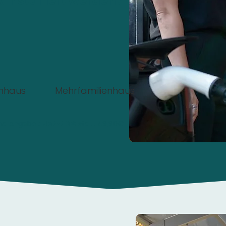
 installiert werden?
enhaus
Mehrfamilienhaus
nd Angebot:
Jetzt 0€
statt 49,90€