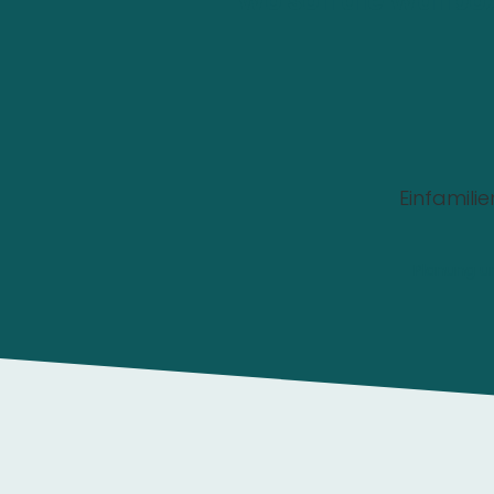
Wo soll die Wallbox
Einfamili
Planung u