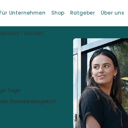
Für Unternehmen
Shop
Ratgeber
Über uns
ttemberg
>
Sinsheim
usive
 in Sinsheim
ige Tage
, kein Standardangebot