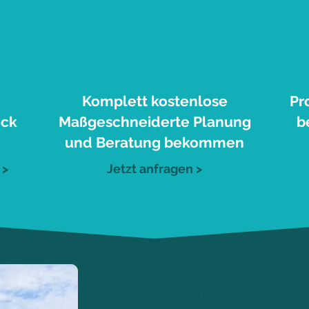
2
Komplett kostenlose
Pr
eck
Maßgeschneiderte Planung
b
und Beratung bekommen
 >
Jetzt anfragen >
PV-Überschuss in Sinsh