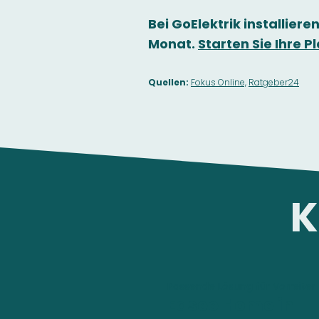
Bei GoElektrik installieren
Monat.
Starten Sie Ihre 
Quellen:
Fokus Online,
Ratgeber24
K
Passende Lösung für Vorreiter
Easee Home in