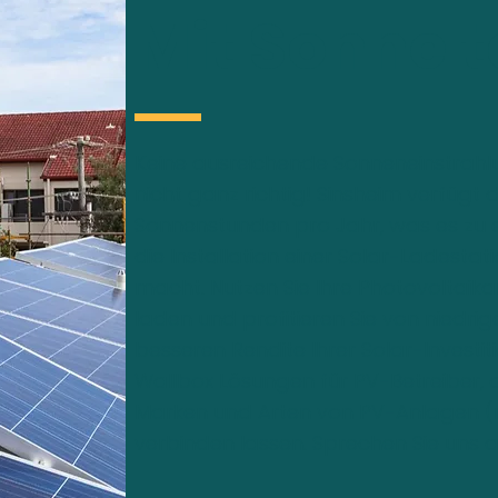
Mit Sonne 
Keine ausreichende Sonneneinstrahlun
nicht ganz richtig! Sinsheim verfügt 
Sonnenstunden pro Jahr, was es zu 
die Installation einer Solar-Ladestati
macht. Nutzen Sie Ihre Photovoltaika
laden und profitieren Sie von niedri
besseren Rendite Ihrer Solar-Investi
Wallbox Lösungen für PV-Betreiber, di
Marken und Arten von PV-Anlagen (
verbinden lassen. Sprechen Sie uns a