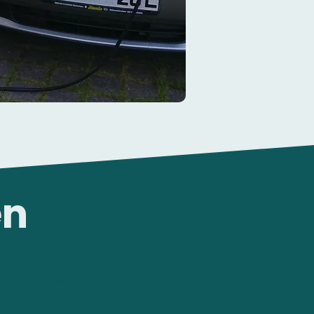
en
stwagen-Wallbox
nfache