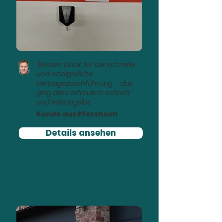
"Besten Dank für die schnelle
und erfolgreiche
Vertragsdurchführung - das
ging alles erfreulich schnell
und reibungslos."
Kunde aus Pforzheim
Details ansehen
Laden mit PV-Überschuss
PV-Rendite optimiert mit
Zappi