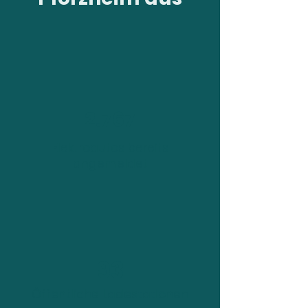
2.767
Elektroautos bereits
angemeldet
93
Öffentliche Ladestationen