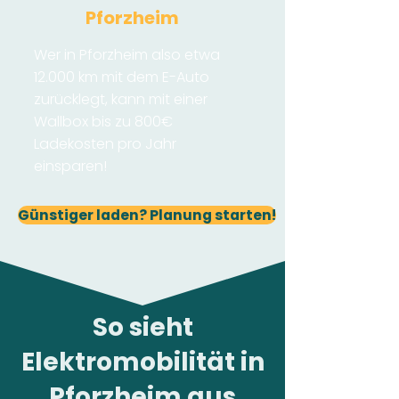
Pforzheim
Wer in Pforzheim also etwa
12.000 km mit dem E-Auto
zurücklegt, kann mit einer
Wallbox bis zu 800€
Ladekosten pro Jahr
einsparen!
Günstiger laden? Planung starten!
So sieht
Elektromobilität in
Pforzheim aus