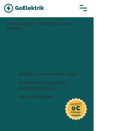
Installationsgebiet
>
Baden-Wuerttemberg
>
Pforzheim
Hallo Pforzheim!
Wallbox inklusive
Installation in
Pforzheim
Angebot in nur wenige Tage
Individuelle Lösung, kein
Standardangebot
Schnell installiert
Wo soll die Wallbox installiert
werden?