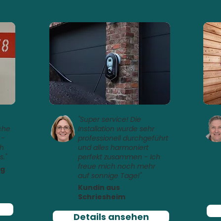
us
optimiert mit Zappi
Ab
"Super service! Die
che
Installation wurde sehr
 -
professionell durchgeführt
ch
und alles harmoniert
s."
perfekt zusammen - Ich
freue mich noch mehr
rg
auf sonnige Tage!"
Kundin aus
Schriesheim
Details ansehen