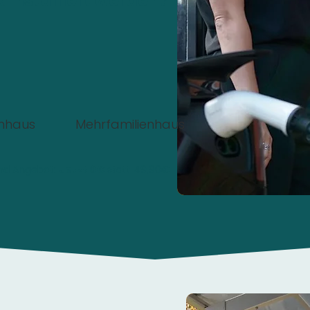
 installiert werden?
enhaus
Mehrfamilienhaus
nd Angebot:
Jetzt 0€
statt 49,90€