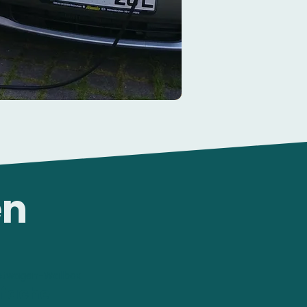
en
stwagen-Wallbox
nfache