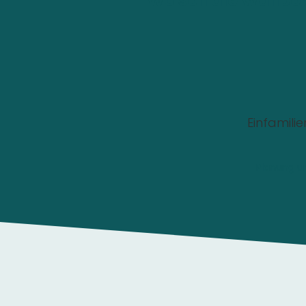
Wo soll die Wallbox
Einfamili
Planung u