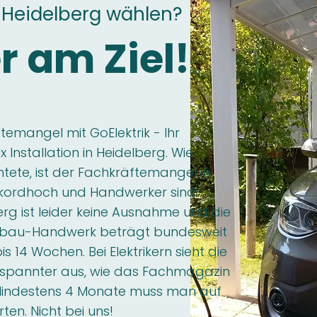
-Heidelberg wählen?
r am Ziel!
emangel mit GoElektrik - Ihr
 Installation in Heidelberg. Wie
htete, ist der Fachkräftemangel in
kordhoch und Handwerker sind
erg ist leider keine Ausnahme und die
usbau-Handwerk beträgt bundesweit
is 14 Wochen. Bei Elektrikern sieht die
espannter aus, wie das Fachmagazin
Mindestens 4 Monate muss man auf
en. Nicht bei uns!