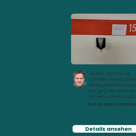
Mehrfamilienha
"Besten Dank für die
schnelle und erfolgrei
Vertragsdurchführung
das ging alles erfreuli
schnell und reibungslo
Kunde aus Heidelbe
Details ansehen