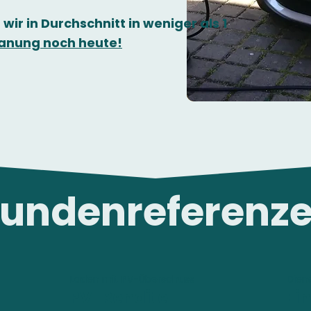
 wir in Durchschnitt in weniger als 1
Planung noch heute!
undenreferenz
Laden mit PV-Überschuss
Dien
PV-Rendite
Ei