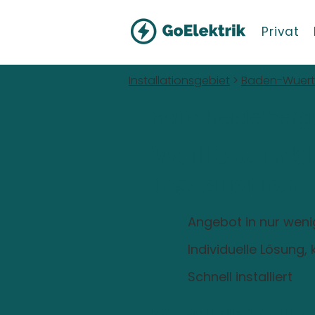
Privat
Installationsgebiet
>
Baden-Wuer
Hallo Heidelberg
Wallbox inkl
Installation 
Angebot in nur wen
Individuelle Lösung
Schnell installiert