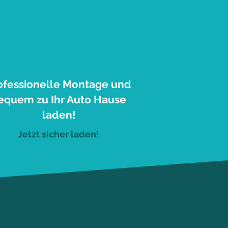
3
ofessionelle Montage und
equem zu Ihr Auto Hause
laden!
Jetzt sicher laden!
berg