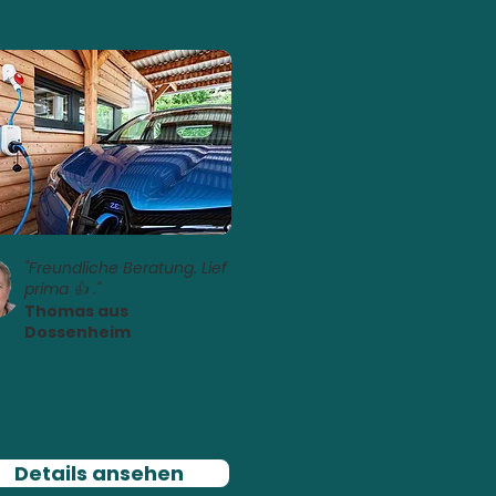
rechnung
"Freundliche Beratung. Lief
prima 👍 ."
Thomas aus
Dossenheim
Details ansehen