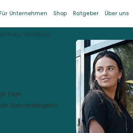
Für Unternehmen
Shop
Ratgeber
Über uns
ttemberg
>
Heidelberg
!
usive
in Heidelberg
ige Tage
, kein Standardangebot