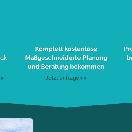
2
Komplett kostenlose
Pr
eck
Maßgeschneiderte Planung
b
und Beratung bekommen
 >
Jetzt anfragen >
PV-Überschuss in Heidel