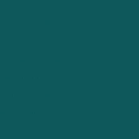
tanken?
ng in Heidelberg ? Das ist
t durchschnittlich über
 es zu einem geeigneten
destation für Ihr
hotovoltaikanlage, um Ihr
von niedrigeren Kosten und
vestition! Wir haben
treiber, die sich einfach
Anlagen (mit oder ohne
 Sie uns an.