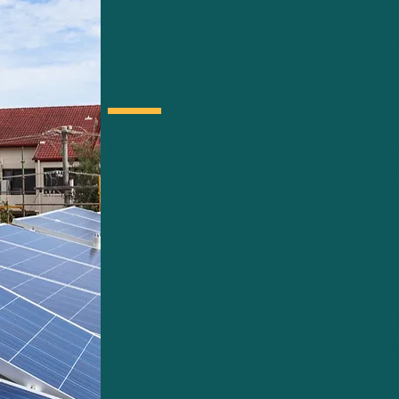
Mit Sonne 
Keine ausreichende Sonneneinstrahlu
nicht ganz richtig! Heidelberg verfüg
1932,5 Sonnenstunden pro Jahr, was
Ort für die Installation einer Solar-La
Elektroauto macht. Nutzen Sie Ihre P
E-Auto zu laden und profitieren Sie 
einer besseren Rendite Ihrer Solar-In
passende Wallbox Lösungen für PV-Be
mit allen Marken und Arten von PV-
Speicher) verbinden lassen. Sprechen