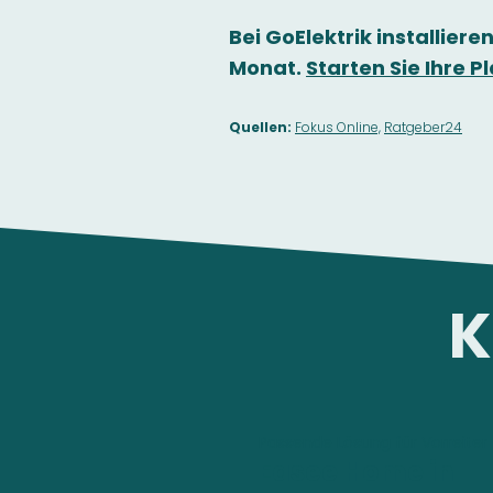
Bei GoElektrik installieren
Monat.
Starten Sie Ihre 
Quellen:
Fokus Online,
Ratgeber24
K
Passende Lösung für Vorreiter
Easee Home in