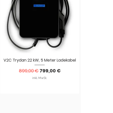
V2C Trydan 22 kW, 5 Meter Ladekabel
Standardpreis
Sale-Preis
899,00 €
799,00 €
inkl. MwSt.