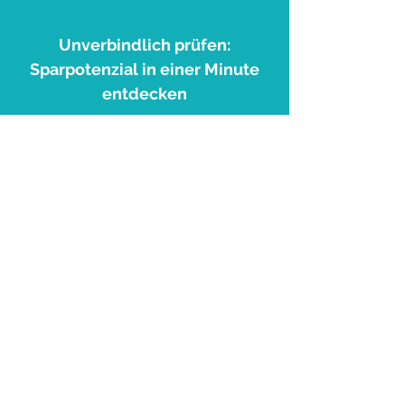
Unverbindlich prüfen:
Sparpotenzial in einer Minute
entdecken
Zum Kostenrechner >
2
Ersparnis sofort sehen: Wie viel
Sie mit einer Wallbox sparen.
Einsparungen prüfen >
3