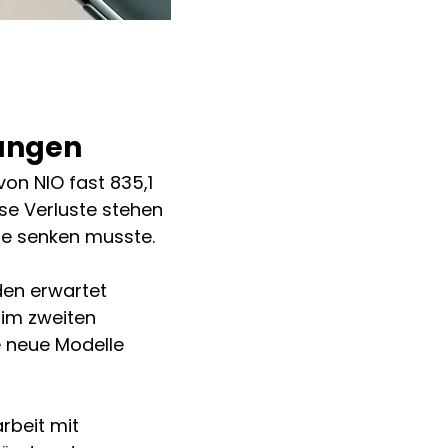
rungen
on NIO fast 835,1 
se Verluste stehen 
ise senken musste.
den erwartet 
 im zweiten 
 neue Modelle 
beit mit 