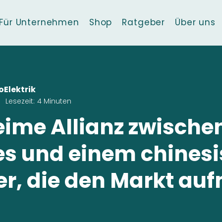
Für Unternehmen
Shop
Ratgeber
Über uns
oElektrik
Lesezeit:
4 Minuten
eime Allianz zwische
s und einem chines
ler, die den Markt au