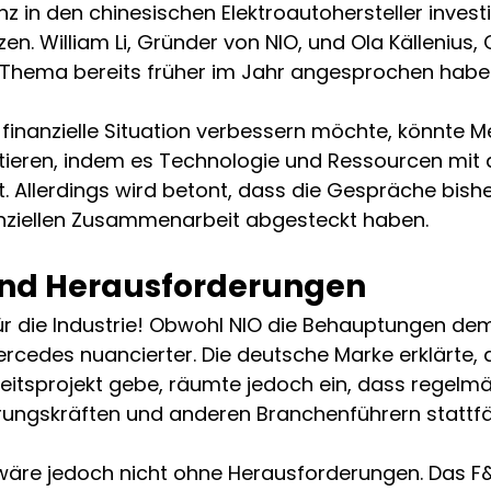
 in den chinesischen Elektroautohersteller invest
en. William Li, Gründer von NIO, und Ola Källeniu
s Thema bereits früher im Jahr angesprochen habe
finanzielle Situation verbessern möchte, könnte M
itieren, indem es Technologie und Ressourcen mit 
ilt. Allerdings wird betont, dass die Gespräche bish
enziellen Zusammenarbeit abgesteckt haben.
nd Herausforderungen
ür die Industrie! Obwohl NIO die Behauptungen dem
rcedes nuancierter. Die deutsche Marke erklärte, d
tsprojekt gebe, räumte jedoch ein, dass regelmä
rungskräften und anderen Branchenführern stattf
z wäre jedoch nicht ohne Herausforderungen. Das 