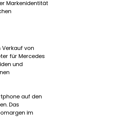
r Markenidentität 
chen 
 Verkauf von 
eter für Mercedes 
riden und 
enen 
artphone auf den 
en. Das 
tomargen im 