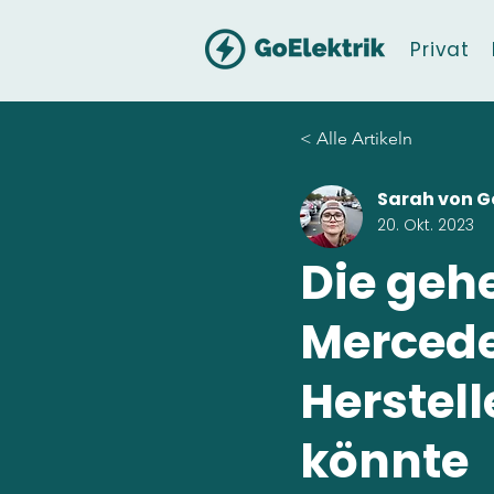
Privat
< Alle Artikeln
Sarah von G
20. Okt. 2023
Die geh
Mercede
Herstel
könnte