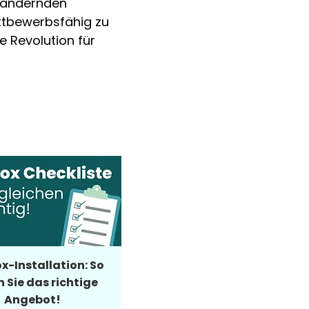
erändernden 
ttbewerbsfähig zu 
e Revolution für 
x-Installation: So
n Sie das richtige
Angebot!