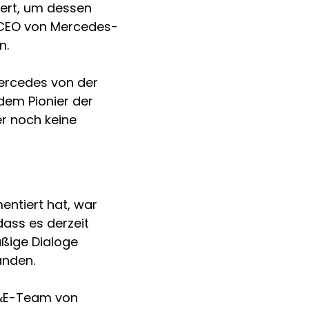
iert, um dessen 
s, CEO von Mercedes-
n.
ercedes von der 
dem Pionier der 
er noch keine 
entiert hat, war 
ass es derzeit 
ßige Dialoge 
änden.
F&E-Team von 