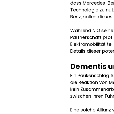
dass Mercedes-Benz
Technologie zu nutz
Benz, sollen diese
Während NIO seine 
Partnerschaft prof
Elektromobilität te
Details dieser pot
Dementis u
Ein Paukenschlag f
die Reaktion von Me
kein Zusammenarbei
zwischen ihren Füh
Eine solche Allian