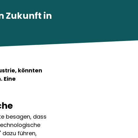
n Zukunft in
trie, könnten 
 Eine 
che
te besagen, dass 
technologische 
 dazu führen, 