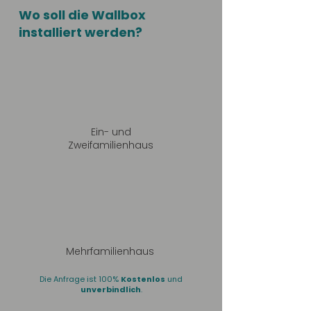
Wo soll die Wallbox
installiert werden?
Ein- und
Zweifamilienhaus
Mehrfamilienhaus
Die Anfrage ist 100%
Kostenlos
und
unverbindlich
.