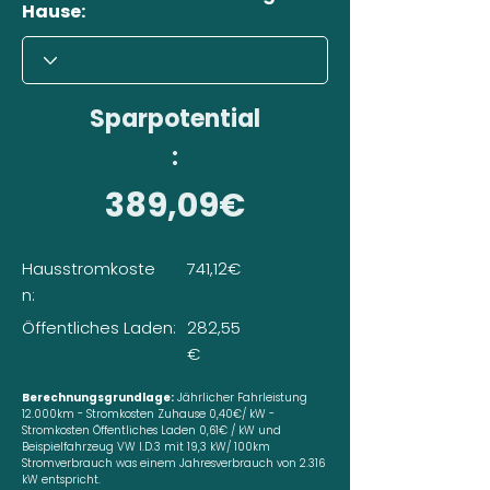
Hause:
Sparpotential
:
389,09€
Hausstromkoste
741,12€
n:
Öffentliches Laden:
282,55
€
Berechnungsgrundlage:
Jährlicher Fahrleistung
12.000km - Stromkosten Zuhause 0,40€/ kW -
Stromkosten Öffentliches Laden 0,61€ / kW und
Beispielfahrzeug VW I.D.3 mit 19,3 kW/ 100km
Stromverbrauch was einem Jahresverbrauch von 2.316
kW entspricht.