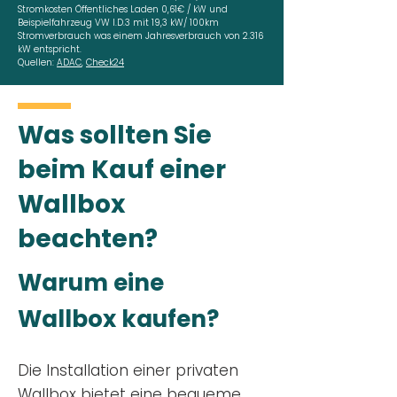
Stromkosten Öffentliches Laden 0,61€ / kW und
Beispielfahrzeug VW I.D.3 mit 19,3 kW/ 100km
Stromverbrauch was einem Jahresverbrauch von 2.316
kW entspricht.
Quellen:
ADAC
,
Check24
Was sollten Sie
beim Kauf einer
Wallbox
beachten?
Warum eine
Wallbox kaufen?
Die Installation einer privaten
Wallbox
bietet eine bequeme,