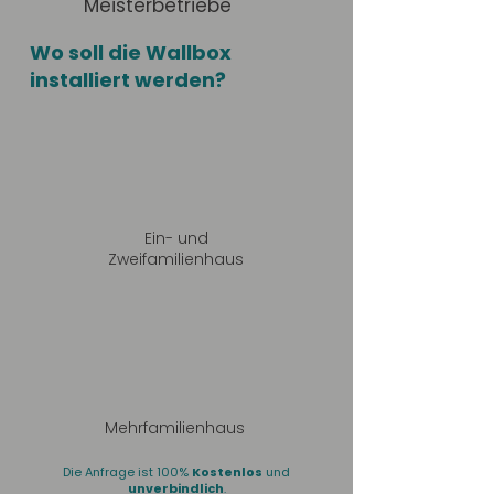
Meisterbetriebe
Wo soll die Wallbox
installiert werden?
Ein- und
Zweifamilienhaus
Mehrfamilienhaus
Die Anfrage ist 100%
Kostenlos
und
unverbindlich
.