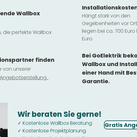
Installatio
ns
koste
sende Wallbox
Hängt stark vo
n den
Gegebenheiten vor Ort 
liegen b
ei ca. 700 Euro 
e, die perfekte Wallbox
Euro.
Bei GoElektrik be
tionspartner finden
Wallbox und Instal
ie von unserer
einer Hand mit Bes
 Ange
botserstellun
g.
Garantie.
Wir beraten Sie gerne!
Kostenlose Wallbox Beratung
✓
Gratis Ang
Kostenlose Projektplanung
✓