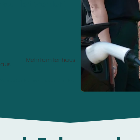
nstalliert werden?
Mehrfamilienhaus
haus
00%
Kostenlos
und
unverbindlich
.