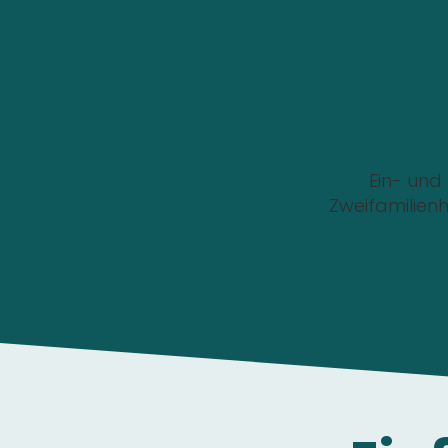
Wo soll die Wallbox i
Ein- und
Zweifamilien
Die Anfrage ist 1