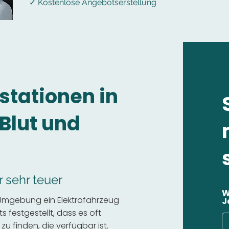
✓ Kostenlose Angebotserstellung
stationen in
Blut und
r sehr teuer
W
r Umgebung ein Elektrofahrzeug
J
 festgestellt, dass es oft
 zu finden, die verfügbar ist.