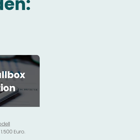
den:
llbox
tion
dell
1.500 Euro.