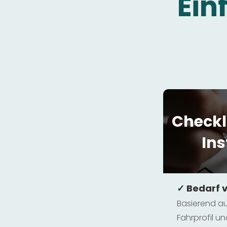
Ein
Checkl
Ins
✓ Bedarf 
Basierend au
Fahrprofil 