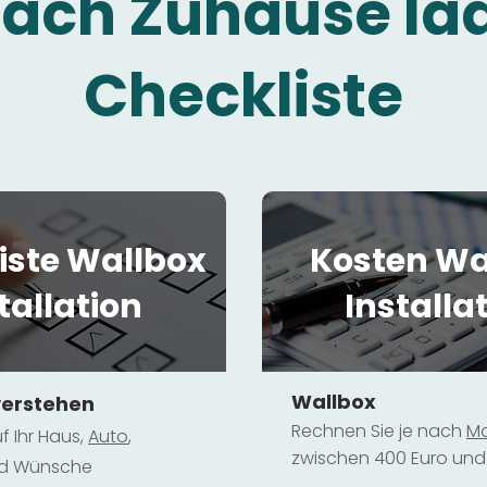
fach Zuhause la
Checkliste
iste Wallbox
Kosten Wa
tallation
Installa
Wallbox
verstehen
Rechnen Sie je nach
Mo
f Ihr Haus,
Au
to
,
zwischen 400 Euro und 
und Wünsche