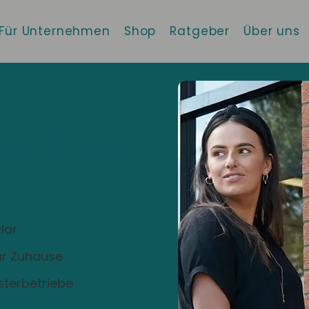
Für Unternehmen
Shop
Ratgeber
Über uns
.Blut
 die beste
!
lar
Ihr Zuhause
sterbetriebe