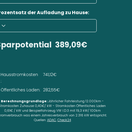
rozentsatz der Aufladung zu Hause:
Sparpotential
389,09€
Hausstromkosten
741,12€
:
Öffentliches Laden:
282,55€
Berechnungsgrundlage:
Jährlicher Fahrleistung 12.000km -
Stromkosten Zuhause 0,40€/ kW - Stromkosten Öffentliches Laden
0,61€ / kW und Beispielfahrzeug VW I.D.3 mit 19,3 kW/ 100km
tromverbrauch was einem Jahresverbrauch von 2.316 kW entspricht.
Quellen:
ADAC
,
Check24