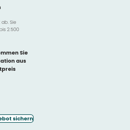
n
ab. Sie
bis 2.500
kommen Sie
lation
aus
tpreis
ebot sichern