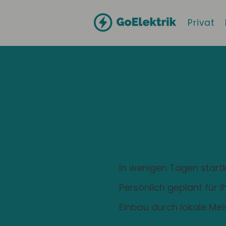
Privat
Hallo
Neukirchen b.Hl
Zuhause ist
Ladestation
In wenigen Tagen startk
Persönlich geplant für 
Einbau durch lokale Mei