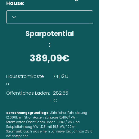
Hause:
Sparpotential
:
389,09€
Hausstromkoste
741,12€
n:
Öffentliches Laden:
282,55
€
Berechnungsgrundlage:
Jährlicher Fahrleistung
12.000km - Stromkosten Zuhause 0,40€/ kW -
Stromkosten Öffentliches Laden 0,61€ / kW und
Beispielfahrzeug VW I.D.3 mit 19,3 kW/ 100km
Stromverbrauch was einem Jahresverbrauch von 2.316
kW entspricht.